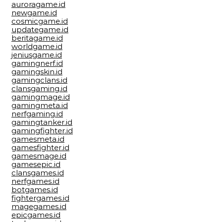
auroragame.id
newgame.id
cosmicgame.id
updategame.id
beritagame.id
worldgame.id
jeniusgame.id
gamingnerf.id
gamingskin.id
gamingclans.id
clansgaming.id
gamingmage.id
gamingmeta.id
nerfgaming.id
gamingtanker.id
gamingfighter.id
gamesmeta.id
gamesfighter.id
gamesmage.id
gamesepic.id
clansgames.id
nerfgames.id
botgames.id
fightergames.id
magegames.id
epicgames.id