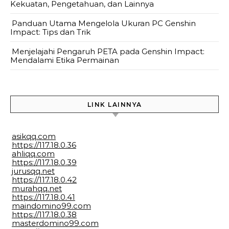
Kekuatan, Pengetahuan, dan Lainnya
Panduan Utama Mengelola Ukuran PC Genshin
Impact: Tips dan Trik
Menjelajahi Pengaruh PETA pada Genshin Impact:
Mendalami Etika Permainan
LINK LAINNYA
asikqq.com
https://117.18.0.36
ahliqq.com
https://117.18.0.39
jurusqq.net
https://117.18.0.42
murahqq.net
https://117.18.0.41
maindomino99.com
https://117.18.0.38
masterdomino99.com