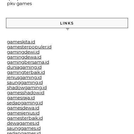
pkv games
LINKS
gameskita.id
gamesterpopuler.id
gamingdewi.id
gamingdewa.id
gamingbersama.id
duniagaming.id
gamingterbaik.id
jeniusgaming.id
saunggaming.id
shadowgaming.id
gamesshadow.id
gamesraja.id
sedapgaming.id
gamesdewa.id
gamesjenius.id
gamesterbaik.id
dewagames.id
saunggames.id
sedapgames.id