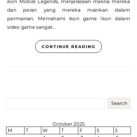
ikon Mobile Legends, menjelaskan makna mereka
dan peran yang mereka mainkan dalam
permainan. Memahami ikon game Ikon dalam
video game sangat…
CONTINUE READING
Search
October 2025
M
T
W
T
F
S
S