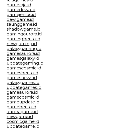
gameraja.id
gamedewa.id
gamejenius.id
dewigame.id
saunggame.id
shadowgame.id
gamingaurora.id
gamingberita.id
newgaming.id
galaxygaming.id
gamesaurora.id
gamesgalaxy.id
updategaming.id
gamescosmic.id
gamesberita.id
gamesnews.id
galaxygames.id
updategames.id
gameaurora.id
gamecosmic.id
gameupdate.id
gameberita.id
auroragame.id
newgame.id
cosmicgame.id
updategame.id