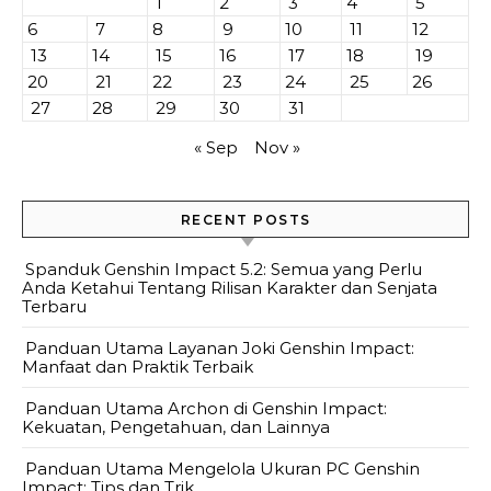
1
2
3
4
5
6
7
8
9
10
11
12
13
14
15
16
17
18
19
20
21
22
23
24
25
26
27
28
29
30
31
« Sep
Nov »
RECENT POSTS
Spanduk Genshin Impact 5.2: Semua yang Perlu
Anda Ketahui Tentang Rilisan Karakter dan Senjata
Terbaru
Panduan Utama Layanan Joki Genshin Impact:
Manfaat dan Praktik Terbaik
Panduan Utama Archon di Genshin Impact:
Kekuatan, Pengetahuan, dan Lainnya
Panduan Utama Mengelola Ukuran PC Genshin
Impact: Tips dan Trik