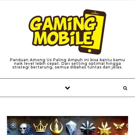
Skip to content
Panduan Among Us Paling Ampuh ini bisa bantu kamu
naik level lebih cepat. Dari setting optimal hingga
strategi bertarung, semua dibahas tuntas dan jelas.