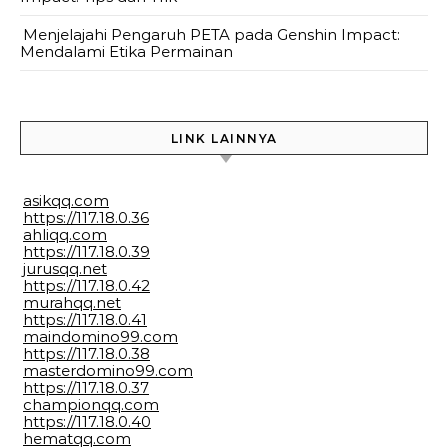
Menjelajahi Pengaruh PETA pada Genshin Impact:
Mendalami Etika Permainan
LINK LAINNYA
asikqq.com
https://117.18.0.36
ahliqq.com
https://117.18.0.39
jurusqq.net
https://117.18.0.42
murahqq.net
https://117.18.0.41
maindomino99.com
https://117.18.0.38
masterdomino99.com
https://117.18.0.37
championqq.com
https://117.18.0.40
hematqq.com