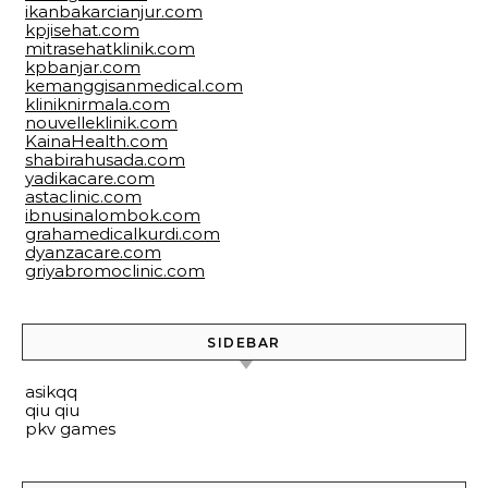
ikanbakarcianjur.com
kpjisehat.com
mitrasehatklinik.com
kpbanjar.com
kemanggisanmedical.com
kliniknirmala.com
nouvelleklinik.com
KainaHealth.com
shabirahusada.com
yadikacare.com
astaclinic.com
ibnusinalombok.com
grahamedicalkurdi.com
dyanzacare.com
griyabromoclinic.com
SIDEBAR
asikqq
qiu qiu
pkv games