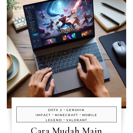
-
DOTA 2
GENSHIN
-
-
IMPACT
MINECRAFT
MOBILE
-
LEGEND
VALORANT
Cara Mudah Main