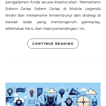
pengalaman Anda secara keseluruhan. Memahami
Sistem Gelap Sistem Gelap di Mobile Legends
terdiri dari mekanisme tersembunyi dan strategi di
bawah radar yang memengaruhi gameplay,
efektivitas hero, dan hasil pertandingan. Ini…
CONTINUE READING