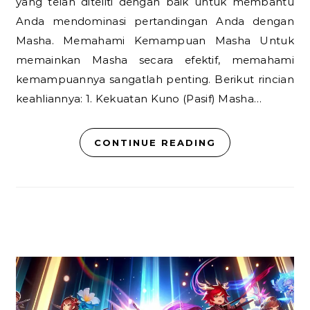
yang telah diteliti dengan baik untuk membantu
Anda mendominasi pertandingan Anda dengan
Masha. Memahami Kemampuan Masha Untuk
memainkan Masha secara efektif, memahami
kemampuannya sangatlah penting. Berikut rincian
keahliannya: 1. Kekuatan Kuno (Pasif) Masha…
CONTINUE READING