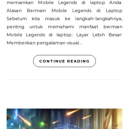
memainkan Mobile Legends di laptop Anda.
Alasan Bermain Mobile Legends di Laptop
Sebelum kita masuk ke langkah-langkahnya,
penting untuk memahami manfaat bermain
Mobile Legends di laptop: Layar Lebih Besar:
Memberikan pengalaman visual…
CONTINUE READING