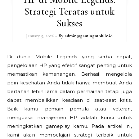
Strategi Teratas untuk
Sukses
January 5, 2026
- By
admin@gamingmobile.id
Di dunia Mobile Legends yang serba cepat,
pengelolaan HP yang efektif sangat penting untuk
memastikan kemenangan. Berhasil mengelola
poin kesehatan Anda tidak hanya membuat Anda
bertahan lebih lama dalam permainan tetapi juga
dapat membalikkan keadaan di saat-saat kritis.
Baik kamu pemain pemula atau veteran,
menguasai manajemen HP adalah kunci untuk
meningkatkan gameplay kamu. Pada artikel ini,
kami akan mempelajari strategi terbaik untuk