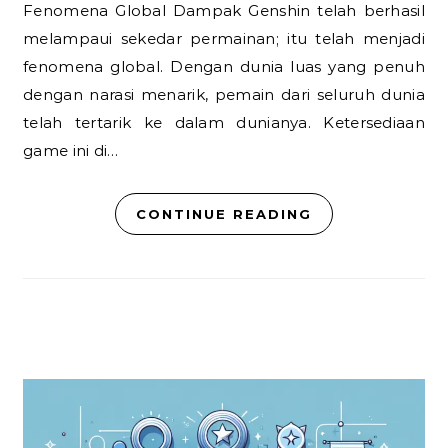
Fenomena Global Dampak Genshin telah berhasil
melampaui sekedar permainan; itu telah menjadi
fenomena global. Dengan dunia luas yang penuh
dengan narasi menarik, pemain dari seluruh dunia
telah tertarik ke dalam dunianya. Ketersediaan
game ini di…
CONTINUE READING