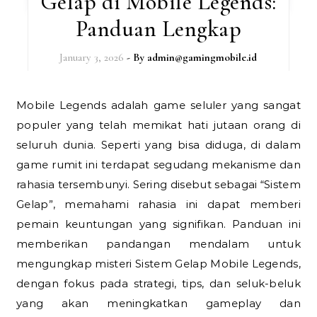
Gelap di Mobile Legends:
Panduan Lengkap
January 3, 2026
- By
admin@gamingmobile.id
Mobile Legends adalah game seluler yang sangat
populer yang telah memikat hati jutaan orang di
seluruh dunia. Seperti yang bisa diduga, di dalam
game rumit ini terdapat segudang mekanisme dan
rahasia tersembunyi. Sering disebut sebagai “Sistem
Gelap”, memahami rahasia ini dapat memberi
pemain keuntungan yang signifikan. Panduan ini
memberikan pandangan mendalam untuk
mengungkap misteri Sistem Gelap Mobile Legends,
dengan fokus pada strategi, tips, dan seluk-beluk
yang akan meningkatkan gameplay dan