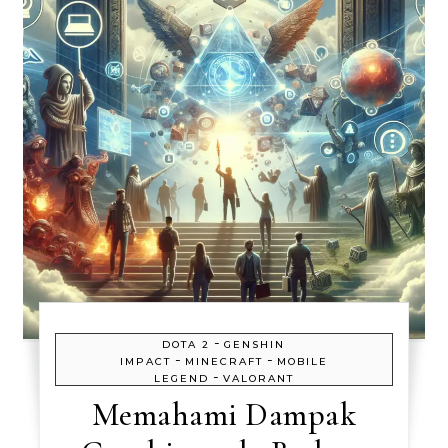
-
DOTA 2
GENSHIN
-
-
IMPACT
MINECRAFT
MOBILE
-
LEGEND
VALORANT
Memahami Dampak