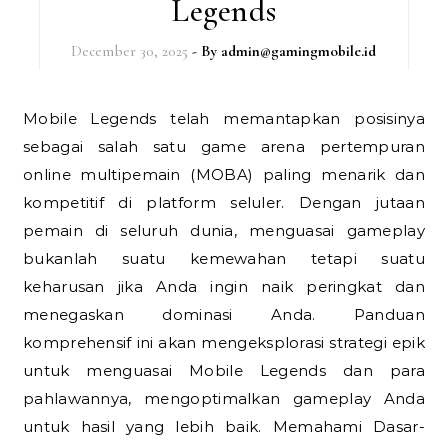
Legends
December 30, 2025
- By
admin@gamingmobile.id
Mobile Legends telah memantapkan posisinya
sebagai salah satu game arena pertempuran
online multipemain (MOBA) paling menarik dan
kompetitif di platform seluler. Dengan jutaan
pemain di seluruh dunia, menguasai gameplay
bukanlah suatu kemewahan tetapi suatu
keharusan jika Anda ingin naik peringkat dan
menegaskan dominasi Anda. Panduan
komprehensif ini akan mengeksplorasi strategi epik
untuk menguasai Mobile Legends dan para
pahlawannya, mengoptimalkan gameplay Anda
untuk hasil yang lebih baik. Memahami Dasar-