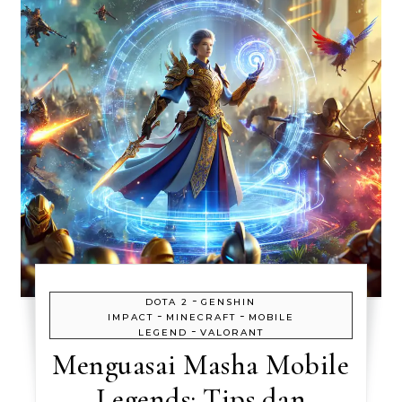
-
DOTA 2
GENSHIN
-
-
IMPACT
MINECRAFT
MOBILE
-
LEGEND
VALORANT
Menguasai Masha Mobile
Legends: Tips dan