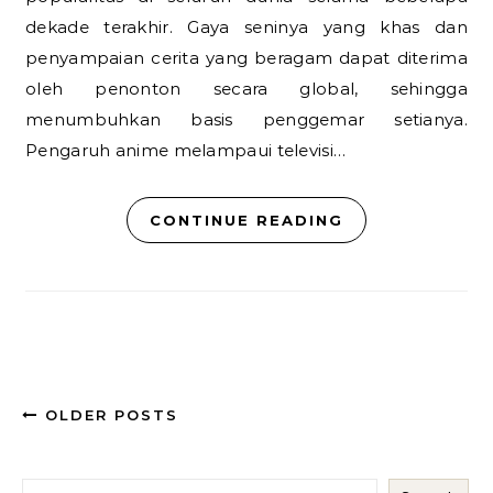
dekade terakhir. Gaya seninya yang khas dan
penyampaian cerita yang beragam dapat diterima
oleh penonton secara global, sehingga
menumbuhkan basis penggemar setianya.
Pengaruh anime melampaui televisi…
CONTINUE READING
OLDER POSTS