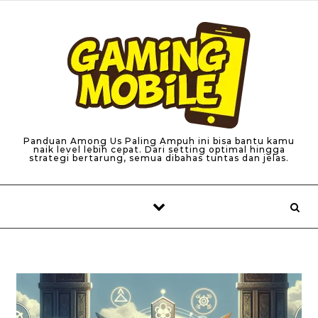
Skip to content
Panduan Among Us Paling Ampuh ini bisa bantu kamu
naik level lebih cepat. Dari setting optimal hingga
strategi bertarung, semua dibahas tuntas dan jelas.