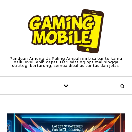
Skip to content
Panduan Among Us Paling Ampuh ini bisa bantu kamu
naik level lebih cepat. Dari setting optimal hingga
strategi bertarung, semua dibahas tuntas dan jelas.