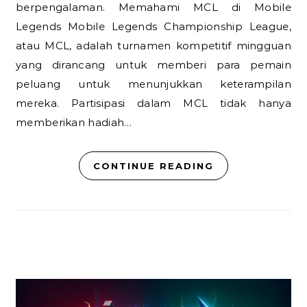
berpengalaman. Memahami MCL di Mobile
Legends Mobile Legends Championship League,
atau MCL, adalah turnamen kompetitif mingguan
yang dirancang untuk memberi para pemain
peluang untuk menunjukkan keterampilan
mereka. Partisipasi dalam MCL tidak hanya
memberikan hadiah…
CONTINUE READING