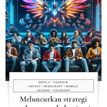
-
DOTA 2
GENSHIN
-
-
IMPACT
MINECRAFT
MOBILE
-
LEGEND
VALORANT
Meluncurkan strategi