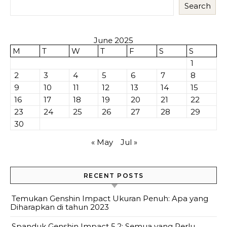
Search
June 2025
M
T
W
T
F
S
S
1
2
3
4
5
6
7
8
9
10
11
12
13
14
15
16
17
18
19
20
21
22
23
24
25
26
27
28
29
30
« May
Jul »
RECENT POSTS
Temukan Genshin Impact Ukuran Penuh: Apa yang
Diharapkan di tahun 2023
Spanduk Genshin Impact 5.2: Semua yang Perlu