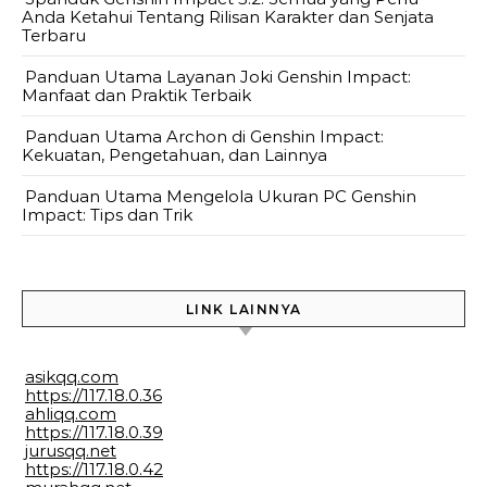
Anda Ketahui Tentang Rilisan Karakter dan Senjata
Terbaru
Panduan Utama Layanan Joki Genshin Impact:
Manfaat dan Praktik Terbaik
Panduan Utama Archon di Genshin Impact:
Kekuatan, Pengetahuan, dan Lainnya
Panduan Utama Mengelola Ukuran PC Genshin
Impact: Tips dan Trik
LINK LAINNYA
asikqq.com
https://117.18.0.36
ahliqq.com
https://117.18.0.39
jurusqq.net
https://117.18.0.42