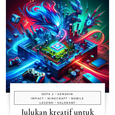
-
DOTA 2
GENSHIN
-
-
IMPACT
MINECRAFT
MOBILE
-
LEGEND
VALORANT
Julukan kreatif untuk