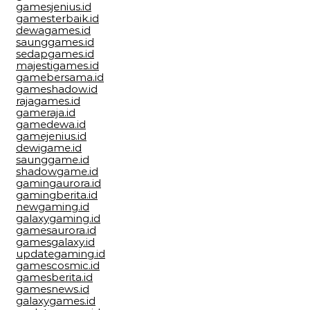
gamesjenius.id
gamesterbaik.id
dewagames.id
saunggames.id
sedapgames.id
majestigames.id
gamebersama.id
gameshadow.id
rajagames.id
gameraja.id
gamedewa.id
gamejenius.id
dewigame.id
saunggame.id
shadowgame.id
gamingaurora.id
gamingberita.id
newgaming.id
galaxygaming.id
gamesaurora.id
gamesgalaxy.id
updategaming.id
gamescosmic.id
gamesberita.id
gamesnews.id
galaxygames.id