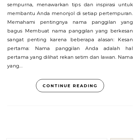
sempurna, menawarkan tips dan inspirasi untuk
membantu Anda menonjol di setiap pertempuran.
Memahami pentingnya nama panggilan yang
bagus Membuat nama panggilan yang berkesan
sangat penting karena beberapa alasan: Kesan
pertama: Nama panggilan Anda adalah hal
pertama yang dilihat rekan setim dan lawan. Nama
yang…
CONTINUE READING