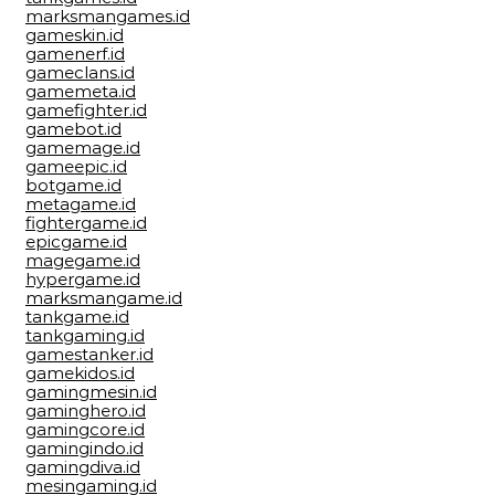
marksmangames.id
gameskin.id
gamenerf.id
gameclans.id
gamemeta.id
gamefighter.id
gamebot.id
gamemage.id
gameepic.id
botgame.id
metagame.id
fightergame.id
epicgame.id
magegame.id
hypergame.id
marksmangame.id
tankgame.id
tankgaming.id
gamestanker.id
gamekidos.id
gamingmesin.id
gaminghero.id
gamingcore.id
gamingindo.id
gamingdiva.id
mesingaming.id