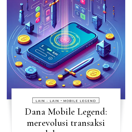
-
LAIN - LAIN
MOBILE LEGEND
Dana Mobile Legend:
merevolusi transaksi