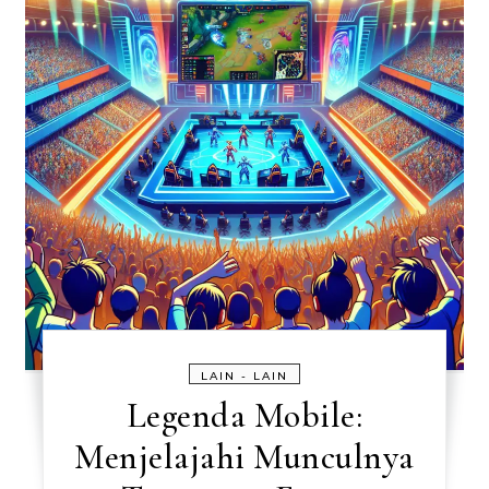
LAIN - LAIN
Legenda Mobile:
Menjelajahi Munculnya