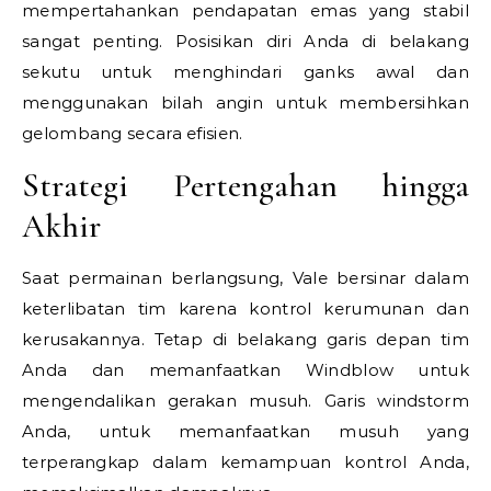
mempertahankan pendapatan emas yang stabil
sangat penting. Posisikan diri Anda di belakang
sekutu untuk menghindari ganks awal dan
menggunakan bilah angin untuk membersihkan
gelombang secara efisien.
Strategi Pertengahan hingga
Akhir
Saat permainan berlangsung, Vale bersinar dalam
keterlibatan tim karena kontrol kerumunan dan
kerusakannya. Tetap di belakang garis depan tim
Anda dan memanfaatkan Windblow untuk
mengendalikan gerakan musuh. Garis windstorm
Anda, untuk memanfaatkan musuh yang
terperangkap dalam kemampuan kontrol Anda,