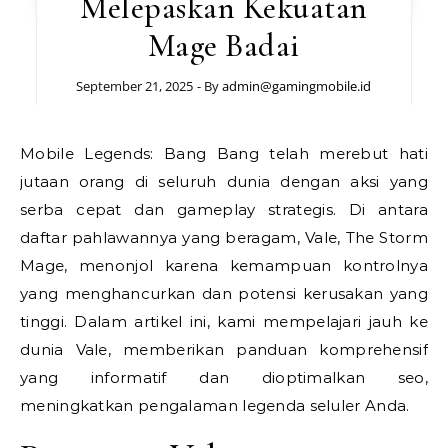
Melepaskan Kekuatan
Mage Badai
September 21, 2025
- By
admin@gamingmobile.id
Mobile Legends: Bang Bang telah merebut hati
jutaan orang di seluruh dunia dengan aksi yang
serba cepat dan gameplay strategis. Di antara
daftar pahlawannya yang beragam, Vale, The Storm
Mage, menonjol karena kemampuan kontrolnya
yang menghancurkan dan potensi kerusakan yang
tinggi. Dalam artikel ini, kami mempelajari jauh ke
dunia Vale, memberikan panduan komprehensif
yang informatif dan dioptimalkan seo,
meningkatkan pengalaman legenda seluler Anda.