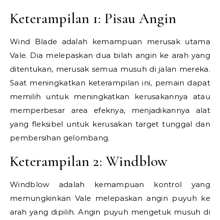
Keterampilan 1: Pisau Angin
Wind Blade adalah kemampuan merusak utama
Vale. Dia melepaskan dua bilah angin ke arah yang
ditentukan, merusak semua musuh di jalan mereka.
Saat meningkatkan keterampilan ini, pemain dapat
memilih untuk meningkatkan kerusakannya atau
memperbesar area efeknya, menjadikannya alat
yang fleksibel untuk kerusakan target tunggal dan
pembersihan gelombang.
Keterampilan 2: Windblow
Windblow adalah kemampuan kontrol yang
memungkinkan Vale melepaskan angin puyuh ke
arah yang dipilih. Angin puyuh mengetuk musuh di