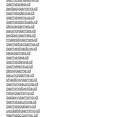
gamesraja.id
sedapgaming.id
gamesdewa.id
gamesjenius.id
gamesterbaik.id
dewagames.id
saunggames.id
sedapgames.id
majestigames.id
gamebersama.id
gameshadow.id
rajagames.id
gameraja.id
gamedewa.id
gamejenius.id
dewigame.id
saunggame.id
shadowgame.id
gamingaurora.id
gamingberita.id
newgaming.id
galaxygaming.id
gamesaurora.id
gamesgalaxy.id
updategaming.id
gamescosmic.id