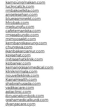
kampungmakan.com
luckycatck.com
rmbakoelkita.com
angelesehan.com
bluejasminejkt.com
Mrobak.com
miekungfu.com
cafetemankita.com
rmjasabundo.com
mimoosajkt.com
kembangkawung.com
chungiwa.com
ikanbakarcianjur.com
kpjisehat.com
mitrasehatklinik.com
kpbanjar.com
kemanggisanmedical.com
kliniknirmala.com
nouvelleklinik.com
KainaHealth.com
shabirahusada.com
yadikacare.com
astaclinic.com
ibnusinalombok.com
grahamedicalkurdi.com
dyanzacare.com