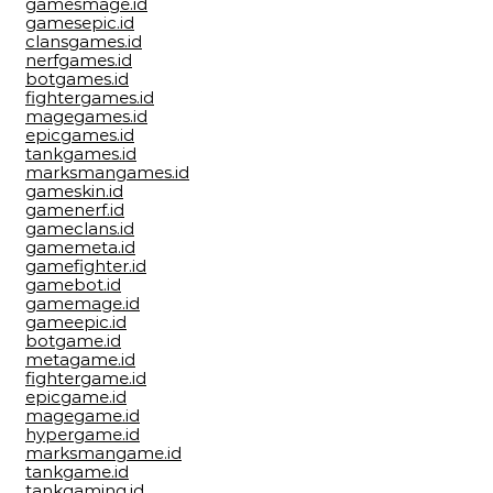
gamesmage.id
gamesepic.id
clansgames.id
nerfgames.id
botgames.id
fightergames.id
magegames.id
epicgames.id
tankgames.id
marksmangames.id
gameskin.id
gamenerf.id
gameclans.id
gamemeta.id
gamefighter.id
gamebot.id
gamemage.id
gameepic.id
botgame.id
metagame.id
fightergame.id
epicgame.id
magegame.id
hypergame.id
marksmangame.id
tankgame.id
tankgaming.id