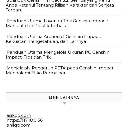
Spanduk Genshin Impact 5.2: Semua yang Perlu
Anda Ketahui Tentang Rilisan Karakter dan Senjata
Terbaru
Panduan Utama Layanan Joki Genshin Impact:
Manfaat dan Praktik Terbaik
Panduan Utama Archon di Genshin Impact:
Kekuatan, Pengetahuan, dan Lainnya
Panduan Utama Mengelola Ukuran PC Genshin
Impact: Tips dan Trik
Menjelajahi Pengaruh PETA pada Genshin Impact:
Mendalami Etika Permainan
LINK LAINNYA
asikqq.com
https://117.18.0.36
ahliqq.com