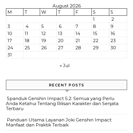
August 2026
M
T
W
T
F
S
S
1
2
3
4
5
6
7
8
9
10
11
12
13
14
15
16
17
18
19
20
21
22
23
24
25
26
27
28
29
30
31
« Jul
RECENT POSTS
Spanduk Genshin Impact 5.2: Semua yang Perlu
Anda Ketahui Tentang Rilisan Karakter dan Senjata
Terbaru
Panduan Utama Layanan Joki Genshin Impact:
Manfaat dan Praktik Terbaik