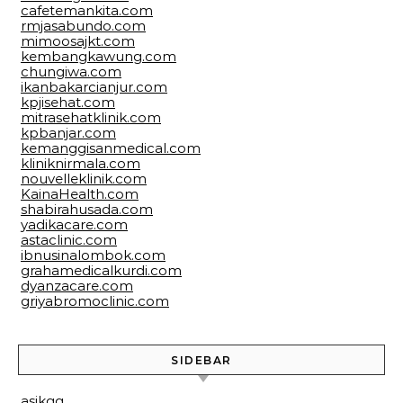
cafetemankita.com
rmjasabundo.com
mimoosajkt.com
kembangkawung.com
chungiwa.com
ikanbakarcianjur.com
kpjisehat.com
mitrasehatklinik.com
kpbanjar.com
kemanggisanmedical.com
kliniknirmala.com
nouvelleklinik.com
KainaHealth.com
shabirahusada.com
yadikacare.com
astaclinic.com
ibnusinalombok.com
grahamedicalkurdi.com
dyanzacare.com
griyabromoclinic.com
SIDEBAR
asikqq