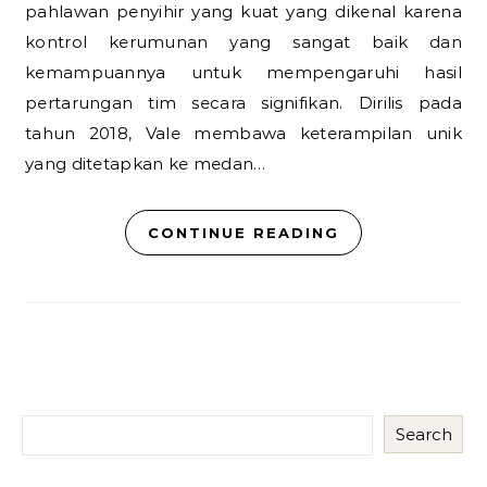
pahlawan penyihir yang kuat yang dikenal karena
kontrol kerumunan yang sangat baik dan
kemampuannya untuk mempengaruhi hasil
pertarungan tim secara signifikan. Dirilis pada
tahun 2018, Vale membawa keterampilan unik
yang ditetapkan ke medan…
CONTINUE READING
Search