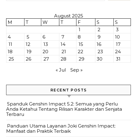
August 2025
M
T
W
T
F
S
S
1
2
3
4
5
6
7
8
9
10
11
12
13
14
15
16
17
18
19
20
21
22
23
24
25
26
27
28
29
30
31
« Jul
Sep »
RECENT POSTS
Spanduk Genshin Impact 5.2: Semua yang Perlu
Anda Ketahui Tentang Rilisan Karakter dan Senjata
Terbaru
Panduan Utama Layanan Joki Genshin Impact:
Manfaat dan Praktik Terbaik