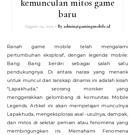
kemunculan mitos game
baru
August 29, 2025
- By
admin@gamingmobile.id
Ranah game mobile telah mengalami
pertumbuhan eksplosif, dengan legenda mobile:
Bang Bang berdiri sebagai salah satu
pendukungnya. Di antara narasi yang menarik
untuk muncul dari lanskap dinamis ini adalah kisah
“Lapakhuda,” seorang moniker yang
menggerakkan gelombang di komunitas Mobile
Legends. Artikel ini akan mempelajari munculnya
Lapakhuda, mengeksplorasi asal -usulnya, dampak,
dan mitos di sekitar pemain atau fenomena yang
membingungkan ini. Memahami Fenomena