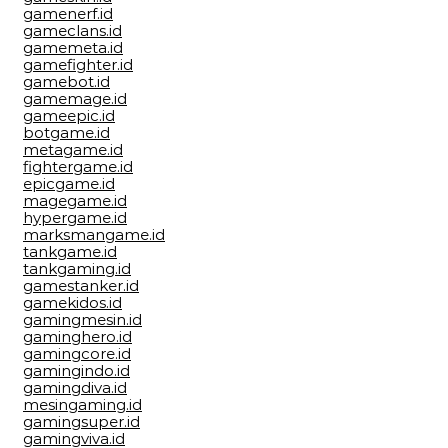
gamenerf.id
gameclans.id
gamemeta.id
gamefighter.id
gamebot.id
gamemage.id
gameepic.id
botgame.id
metagame.id
fightergame.id
epicgame.id
magegame.id
hypergame.id
marksmangame.id
tankgame.id
tankgaming.id
gamestanker.id
gamekidos.id
gamingmesin.id
gaminghero.id
gamingcore.id
gamingindo.id
gamingdiva.id
mesingaming.id
gamingsuper.id
gamingviva.id