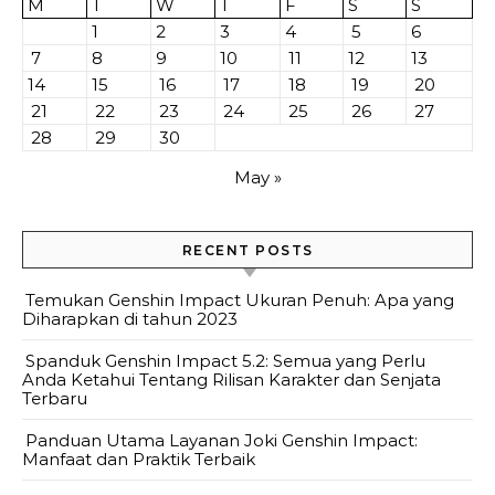
M
T
W
T
F
S
S
1
2
3
4
5
6
7
8
9
10
11
12
13
14
15
16
17
18
19
20
21
22
23
24
25
26
27
28
29
30
May »
RECENT POSTS
Temukan Genshin Impact Ukuran Penuh: Apa yang
Diharapkan di tahun 2023
Spanduk Genshin Impact 5.2: Semua yang Perlu
Anda Ketahui Tentang Rilisan Karakter dan Senjata
Terbaru
Panduan Utama Layanan Joki Genshin Impact:
Manfaat dan Praktik Terbaik