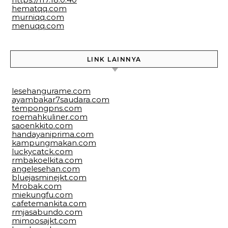
hematqq.com
murniqq.com
menuqq.com
LINK LAINNYA
lesehangurame.com
ayambakar7saudara.com
tempongpns.com
roemahkuliner.com
saoenkkito.com
handayaniprima.com
kampungmakan.com
luckycatck.com
rmbakoelkita.com
angelesehan.com
bluejasminejkt.com
Mrobak.com
miekungfu.com
cafetemankita.com
rmjasabundo.com
mimoosajkt.com