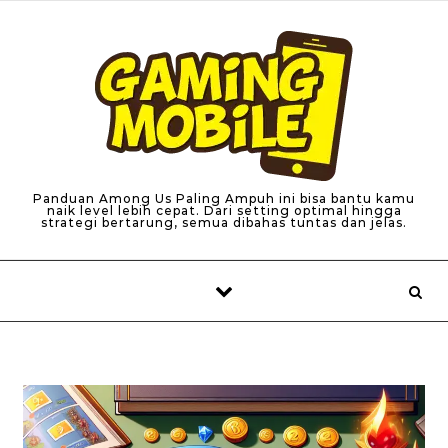
Skip to content
Panduan Among Us Paling Ampuh ini bisa bantu kamu
naik level lebih cepat. Dari setting optimal hingga
strategi bertarung, semua dibahas tuntas dan jelas.