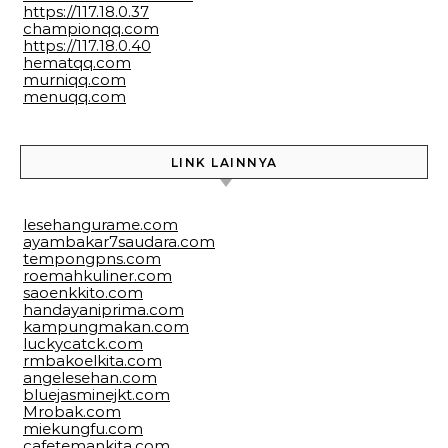
https://117.18.0.37
championqq.com
https://117.18.0.40
hematqq.com
murniqq.com
menuqq.com
LINK LAINNYA
lesehangurame.com
ayambakar7saudara.com
tempongpns.com
roemahkuliner.com
saoenkkito.com
handayaniprima.com
kampungmakan.com
luckycatck.com
rmbakoelkita.com
angelesehan.com
bluejasminejkt.com
Mrobak.com
miekungfu.com
cafetemankita.com