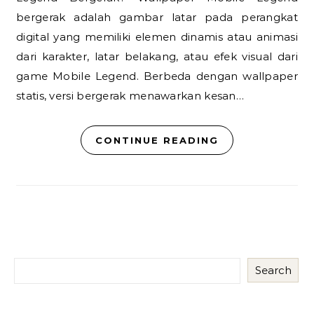
bergerak adalah gambar latar pada perangkat
digital yang memiliki elemen dinamis atau animasi
dari karakter, latar belakang, atau efek visual dari
game Mobile Legend. Berbeda dengan wallpaper
statis, versi bergerak menawarkan kesan…
CONTINUE READING
Search