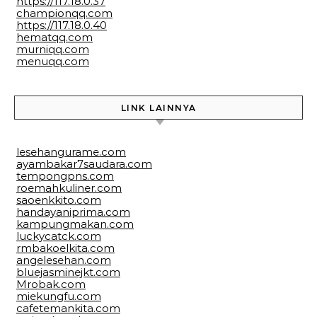
https://117.18.0.37
championqq.com
https://117.18.0.40
hematqq.com
murniqq.com
menuqq.com
LINK LAINNYA
lesehangurame.com
ayambakar7saudara.com
tempongpns.com
roemahkuliner.com
saoenkkito.com
handayaniprima.com
kampungmakan.com
luckycatck.com
rmbakoelkita.com
angelesehan.com
bluejasminejkt.com
Mrobak.com
miekungfu.com
cafetemankita.com