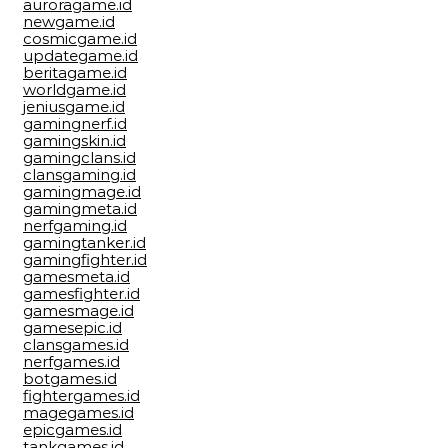
auroragame.id
newgame.id
cosmicgame.id
updategame.id
beritagame.id
worldgame.id
jeniusgame.id
gamingnerf.id
gamingskin.id
gamingclans.id
clansgaming.id
gamingmage.id
gamingmeta.id
nerfgaming.id
gamingtanker.id
gamingfighter.id
gamesmeta.id
gamesfighter.id
gamesmage.id
gamesepic.id
clansgames.id
nerfgames.id
botgames.id
fightergames.id
magegames.id
epicgames.id
tankgames.id