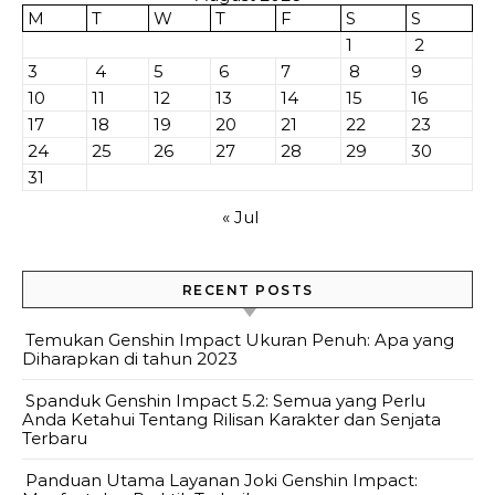
M
T
W
T
F
S
S
1
2
3
4
5
6
7
8
9
10
11
12
13
14
15
16
17
18
19
20
21
22
23
24
25
26
27
28
29
30
31
« Jul
RECENT POSTS
Temukan Genshin Impact Ukuran Penuh: Apa yang
Diharapkan di tahun 2023
Spanduk Genshin Impact 5.2: Semua yang Perlu
Anda Ketahui Tentang Rilisan Karakter dan Senjata
Terbaru
Panduan Utama Layanan Joki Genshin Impact: