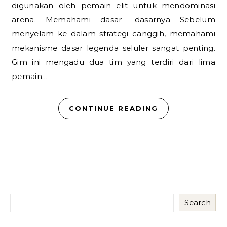
digunakan oleh pemain elit untuk mendominasi
arena. Memahami dasar -dasarnya Sebelum
menyelam ke dalam strategi canggih, memahami
mekanisme dasar legenda seluler sangat penting.
Gim ini mengadu dua tim yang terdiri dari lima
pemain…
CONTINUE READING
Search