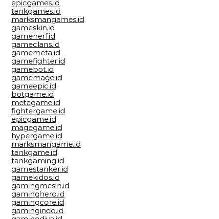
epicgames.id
tankgames.id
marksmangames.id
gameskin.id
gamenerf.id
gameclans.id
gamemeta.id
gamefighter.id
gamebot.id
gamemage.id
gameepic.id
botgame.id
metagame.id
fightergame.id
epicgame.id
magegame.id
hypergame.id
marksmangame.id
tankgame.id
tankgaming.id
gamestanker.id
gamekidos.id
gamingmesin.id
gaminghero.id
gamingcore.id
gamingindo.id
gamingdiva.id