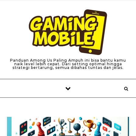
Skip to content
Panduan Among Us Paling Ampuh ini bisa bantu kamu
naik level lebih cepat. Dari setting optimal hingga
strategi bertarung, semua dibahas tuntas dan jelas.