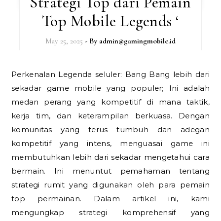
Strategi Top dari Pemain
Top Mobile Legends ‘
May 25, 2025
- By
admin@gamingmobile.id
Perkenalan Legenda seluler: Bang Bang lebih dari
sekadar game mobile yang populer; Ini adalah
medan perang yang kompetitif di mana taktik,
kerja tim, dan keterampilan berkuasa. Dengan
komunitas yang terus tumbuh dan adegan
kompetitif yang intens, menguasai game ini
membutuhkan lebih dari sekadar mengetahui cara
bermain. Ini menuntut pemahaman tentang
strategi rumit yang digunakan oleh para pemain
top permainan. Dalam artikel ini, kami
mengungkap strategi komprehensif yang