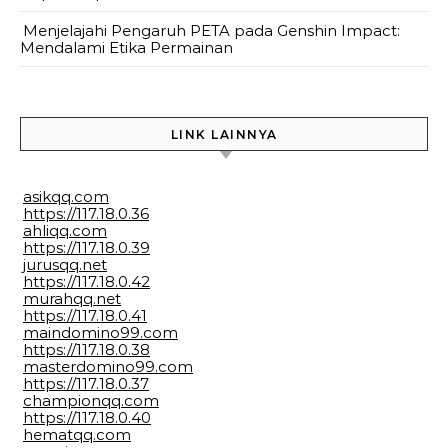
Menjelajahi Pengaruh PETA pada Genshin Impact:
Mendalami Etika Permainan
LINK LAINNYA
asikqq.com
https://117.18.0.36
ahliqq.com
https://117.18.0.39
jurusqq.net
https://117.18.0.42
murahqq.net
https://117.18.0.41
maindomino99.com
https://117.18.0.38
masterdomino99.com
https://117.18.0.37
championqq.com
https://117.18.0.40
hematqq.com