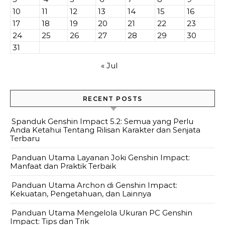
10
11
12
13
14
15
16
17
18
19
20
21
22
23
24
25
26
27
28
29
30
31
« Jul
RECENT POSTS
Spanduk Genshin Impact 5.2: Semua yang Perlu
Anda Ketahui Tentang Rilisan Karakter dan Senjata
Terbaru
Panduan Utama Layanan Joki Genshin Impact:
Manfaat dan Praktik Terbaik
Panduan Utama Archon di Genshin Impact:
Kekuatan, Pengetahuan, dan Lainnya
Panduan Utama Mengelola Ukuran PC Genshin
Impact: Tips dan Trik