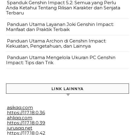
Spanduk Genshin Impact 5.2: Semua yang Perlu
Anda Ketahui Tentang Rilisan Karakter dan Senjata
Terbaru
Panduan Utama Layanan Joki Genshin Impact:
Manfaat dan Praktik Terbaik
Panduan Utama Archon di Genshin Impact:
Kekuatan, Pengetahuan, dan Lainnya
Panduan Utama Mengelola Ukuran PC Genshin
Impact: Tips dan Trik
LINK LAINNYA
asikqq.com
https://117.18.0.36
ahliqq.com
https://117.18.0.39
jurusqq.net
https://117.18.0.42