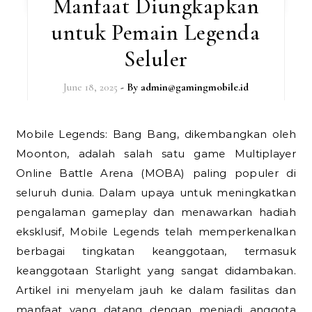
Manfaat Diungkapkan
untuk Pemain Legenda
Seluler
June 18, 2025
- By
admin@gamingmobile.id
Mobile Legends: Bang Bang, dikembangkan oleh
Moonton, adalah salah satu game Multiplayer
Online Battle Arena (MOBA) paling populer di
seluruh dunia. Dalam upaya untuk meningkatkan
pengalaman gameplay dan menawarkan hadiah
eksklusif, Mobile Legends telah memperkenalkan
berbagai tingkatan keanggotaan, termasuk
keanggotaan Starlight yang sangat didambakan.
Artikel ini menyelam jauh ke dalam fasilitas dan
manfaat yang datang dengan menjadi anggota