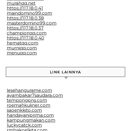
murahqq.net
https://117.18.0.41
maindomino99.com
https://117.18.0.38
masterdomino99.com
https://117.18.0.37
championqq.com
https://117.18.0.40
hematqq.com
murniqq.com
menuqq.com
LINK LAINNYA
lesehangurame.com
ayambakar7saudara.com
tempongpns.com
roemahkuliner.com
saoenkkito.com
handayaniprima.com
kampungmakan.com
luckycatck.com
rmbakoelkita.com