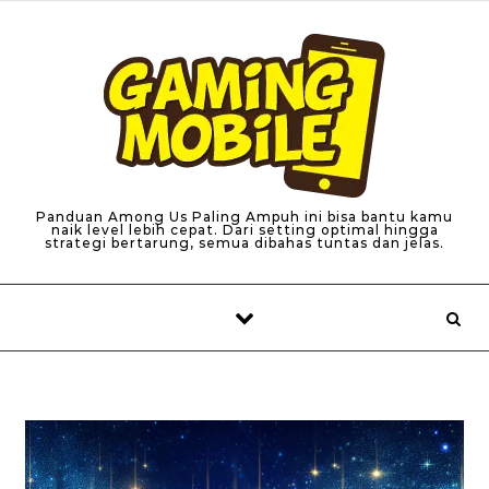
Skip to content
Panduan Among Us Paling Ampuh ini bisa bantu kamu
naik level lebih cepat. Dari setting optimal hingga
strategi bertarung, semua dibahas tuntas dan jelas.