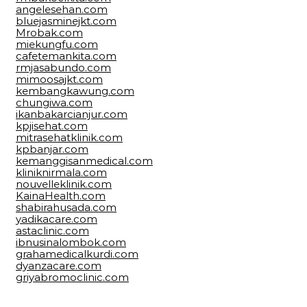
angelesehan.com
bluejasminejkt.com
Mrobak.com
miekungfu.com
cafetemankita.com
rmjasabundo.com
mimoosajkt.com
kembangkawung.com
chungiwa.com
ikanbakarcianjur.com
kpjisehat.com
mitrasehatklinik.com
kpbanjar.com
kemanggisanmedical.com
kliniknirmala.com
nouvelleklinik.com
KainaHealth.com
shabirahusada.com
yadikacare.com
astaclinic.com
ibnusinalombok.com
grahamedicalkurdi.com
dyanzacare.com
griyabromoclinic.com