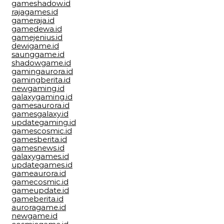
gameshadow.id
rajagames.id
gameraja.id
gamedewa.id
gamejenius.id
dewigame.id
saunggame.id
shadowgame.id
gamingaurora.id
gamingberita.id
newgaming.id
galaxygaming.id
gamesaurora.id
gamesgalaxy.id
updategaming.id
gamescosmic.id
gamesberita.id
gamesnews.id
galaxygames.id
updategames.id
gameaurora.id
gamecosmic.id
gameupdate.id
gameberita.id
auroragame.id
newgame.id