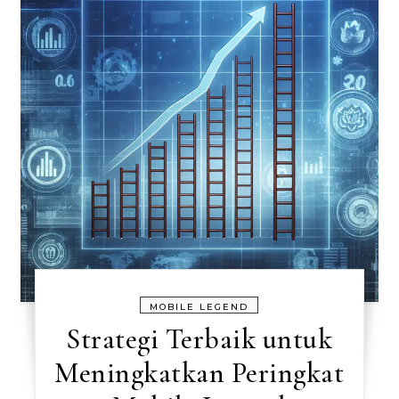
MOBILE LEGEND
Strategi Terbaik untuk
Meningkatkan Peringkat