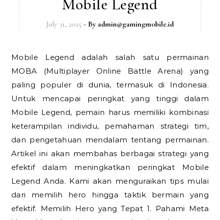
Mobile Legend
July 31, 2025
- By
admin@gamingmobile.id
Mobile Legend adalah salah satu permainan
MOBA (Multiplayer Online Battle Arena) yang
paling populer di dunia, termasuk di Indonesia.
Untuk mencapai peringkat yang tinggi dalam
Mobile Legend, pemain harus memiliki kombinasi
keterampilan individu, pemahaman strategi tim,
dan pengetahuan mendalam tentang permainan.
Artikel ini akan membahas berbagai strategi yang
efektif dalam meningkatkan peringkat Mobile
Legend Anda. Kami akan menguraikan tips mulai
dari memilih hero hingga taktik bermain yang
efektif. Memilih Hero yang Tepat 1. Pahami Meta