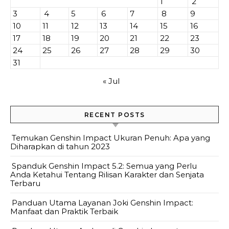
1
2
3
4
5
6
7
8
9
10
11
12
13
14
15
16
17
18
19
20
21
22
23
24
25
26
27
28
29
30
31
« Jul
RECENT POSTS
Temukan Genshin Impact Ukuran Penuh: Apa yang
Diharapkan di tahun 2023
Spanduk Genshin Impact 5.2: Semua yang Perlu
Anda Ketahui Tentang Rilisan Karakter dan Senjata
Terbaru
Panduan Utama Layanan Joki Genshin Impact:
Manfaat dan Praktik Terbaik