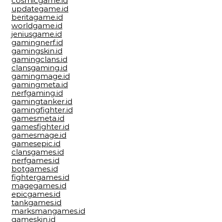
cosmicgame.id
updategame.id
beritagame.id
worldgame.id
jeniusgame.id
gamingnerf.id
gamingskin.id
gamingclans.id
clansgaming.id
gamingmage.id
gamingmeta.id
nerfgaming.id
gamingtanker.id
gamingfighter.id
gamesmeta.id
gamesfighter.id
gamesmage.id
gamesepic.id
clansgames.id
nerfgames.id
botgames.id
fightergames.id
magegames.id
epicgames.id
tankgames.id
marksmangames.id
gameskin.id