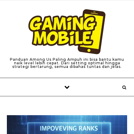
Skip to content
Panduan Among Us Paling Ampuh ini bisa bantu kamu
naik level lebih cepat. Dari setting optimal hingga
strategi bertarung, semua dibahas tuntas dan jelas.