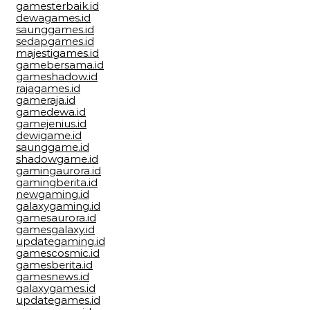
gamesterbaik.id
dewagames.id
saunggames.id
sedapgames.id
majestigames.id
gamebersama.id
gameshadow.id
rajagames.id
gameraja.id
gamedewa.id
gamejenius.id
dewigame.id
saunggame.id
shadowgame.id
gamingaurora.id
gamingberita.id
newgaming.id
galaxygaming.id
gamesaurora.id
gamesgalaxy.id
updategaming.id
gamescosmic.id
gamesberita.id
gamesnews.id
galaxygames.id
updategames.id