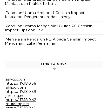
Manfaat dan Praktik Terbaik
Panduan Utama Archon di Genshin Impact:
Kekuatan, Pengetahuan, dan Lainnya
Panduan Utama Mengelola Ukuran PC Genshin
Impact: Tips dan Trik
Menjelajahi Pengaruh PETA pada Genshin Impact:
Mendalami Etika Permainan
LINK LAINNYA
asikqq.com
https://117.18.0.36
ahliqq.com
https://117.18.0.39
jurusqq.net
https://117.18.0.42
murahqq.net
https://117.18.0.41