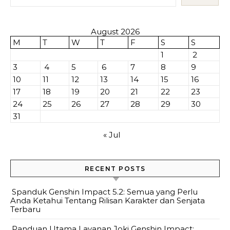
August 2026
M
T
W
T
F
S
S
1
2
3
4
5
6
7
8
9
10
11
12
13
14
15
16
17
18
19
20
21
22
23
24
25
26
27
28
29
30
31
« Jul
RECENT POSTS
Spanduk Genshin Impact 5.2: Semua yang Perlu
Anda Ketahui Tentang Rilisan Karakter dan Senjata
Terbaru
Panduan Utama Layanan Joki Genshin Impact: