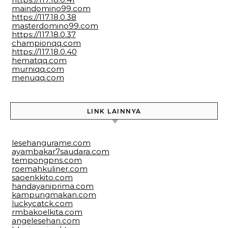
maindomino99.com
https://117.18.0.38
masterdomino99.com
https://117.18.0.37
championqq.com
https://117.18.0.40
hematqq.com
murniqq.com
menuqq.com
LINK LAINNYA
lesehangurame.com
ayambakar7saudara.com
tempongpns.com
roemahkuliner.com
saoenkkito.com
handayaniprima.com
kampungmakan.com
luckycatck.com
rmbakoelkita.com
angelesehan.com