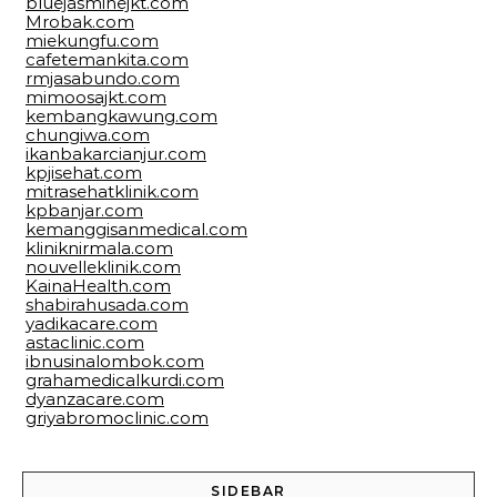
bluejasminejkt.com
Mrobak.com
miekungfu.com
cafetemankita.com
rmjasabundo.com
mimoosajkt.com
kembangkawung.com
chungiwa.com
ikanbakarcianjur.com
kpjisehat.com
mitrasehatklinik.com
kpbanjar.com
kemanggisanmedical.com
kliniknirmala.com
nouvelleklinik.com
KainaHealth.com
shabirahusada.com
yadikacare.com
astaclinic.com
ibnusinalombok.com
grahamedicalkurdi.com
dyanzacare.com
griyabromoclinic.com
SIDEBAR