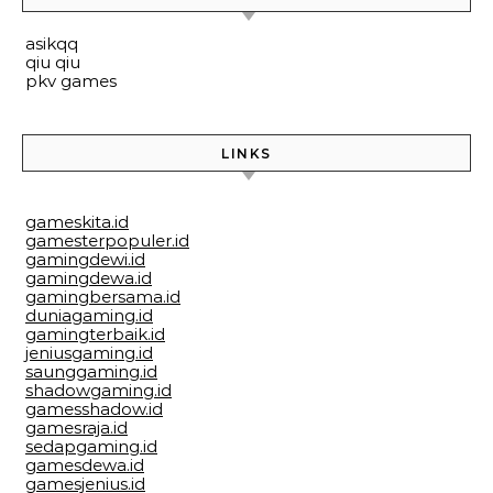
asikqq
qiu qiu
pkv games
LINKS
gameskita.id
gamesterpopuler.id
gamingdewi.id
gamingdewa.id
gamingbersama.id
duniagaming.id
gamingterbaik.id
jeniusgaming.id
saunggaming.id
shadowgaming.id
gamesshadow.id
gamesraja.id
sedapgaming.id
gamesdewa.id
gamesjenius.id