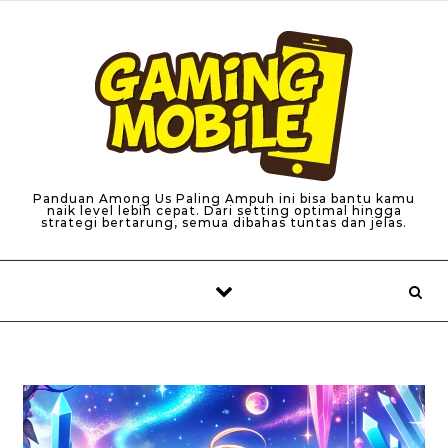
Skip to content
Panduan Among Us Paling Ampuh ini bisa bantu kamu
naik level lebih cepat. Dari setting optimal hingga
strategi bertarung, semua dibahas tuntas dan jelas.