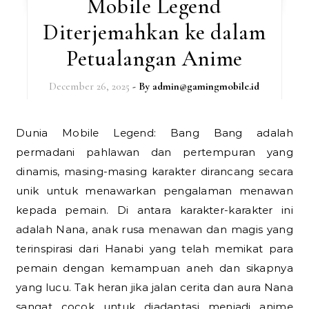
Mobile Legend
Diterjemahkan ke dalam
Petualangan Anime
December 26, 2025
- By
admin@gamingmobile.id
Dunia Mobile Legend: Bang Bang adalah
permadani pahlawan dan pertempuran yang
dinamis, masing-masing karakter dirancang secara
unik untuk menawarkan pengalaman menawan
kepada pemain. Di antara karakter-karakter ini
adalah Nana, anak rusa menawan dan magis yang
terinspirasi dari Hanabi yang telah memikat para
pemain dengan kemampuan aneh dan sikapnya
yang lucu. Tak heran jika jalan cerita dan aura Nana
sangat cocok untuk diadaptasi menjadi anime