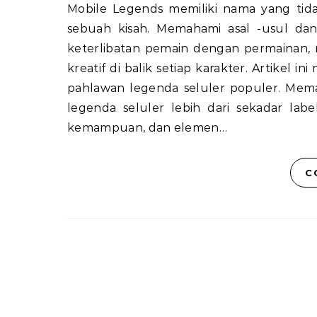
Mobile Legends memiliki nama yang ti
sebuah kisah. Memahami asal -usul d
keterlibatan pemain dengan permainan,
kreatif di balik setiap karakter. Artike
pahlawan legenda seluler populer. Me
legenda seluler lebih dari sekadar labe
kemampuan, dan elemen…
C