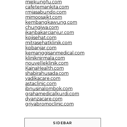
miekungfu.com
cafetemankita.com
rmjasabundo.com
mimoosajkt.com
kembangkawung.com
chungiwa.com
ikanbakarcianjur.com
kpjisehat.com
mitrasehatklinik.com
kpbanjar.com
kemanggisanmedical.com
kliniknirmala.com
nouvelleklinik.com
KainaHealth.com
shabirahusada.com
yadikacare.com
astaclinic.com
ibnusinalombok.com
grahamedicalkurdi.com
dyanzacare.com
griyabromoclinic.com
SIDEBAR