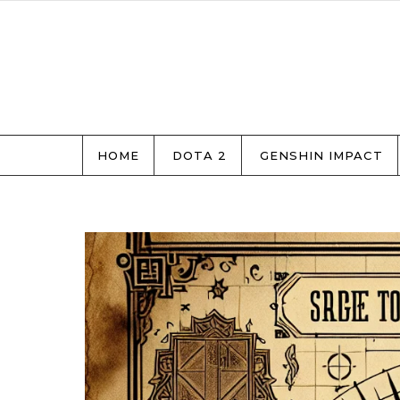
Skip to content
Panduan Among Us Paling Ampuh ini bisa bantu 
HOME
DOTA 2
GENSHIN IMPACT