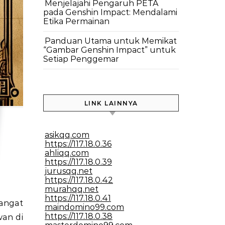
Menjelajahi Pengaruh PETA
pada Genshin Impact: Mendalami
Etika Permainan
Panduan Utama untuk Memikat
“Gambar Genshin Impact” untuk
Setiap Penggemar
LINK LAINNYA
asikqq.com
https://117.18.0.36
ahliqq.com
https://117.18.0.39
jurusqq.net
https://117.18.0.42
murahqq.net
https://117.18.0.41
maindomino99.com
https://117.18.0.38
wan di