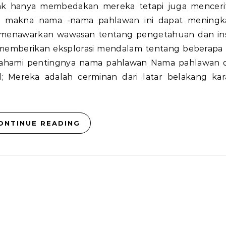
dak hanya membedakan mereka tetapi juga menceri
an makna nama -nama pahlawan ini dapat meningk
 menawarkan wawasan tentang pengetahuan dan insp
l ini memberikan eksplorasi mendalam tentang beberap
mahami pentingnya nama pahlawan Nama pahlawan 
l; Mereka adalah cerminan dari latar belakang kar
ONTINUE READING