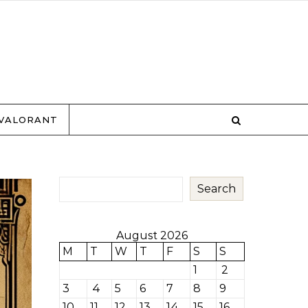
egi bertarung, semua dibahas tuntas dan jelas.
VALORANT
Search
August 2026
M
T
W
T
F
S
S
1
2
3
4
5
6
7
8
9
10
11
12
13
14
15
16