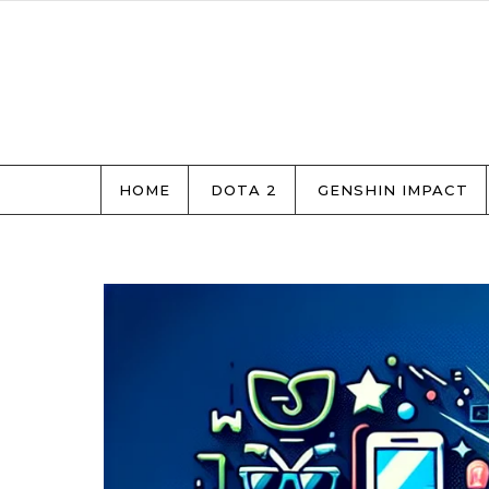
Skip to content
Panduan Among Us Paling Ampuh ini bisa bantu 
HOME
DOTA 2
GENSHIN IMPACT