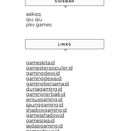
SIDEBAR
asikqq
qiu qiu
pkv games
LINKS
gameskita.id
gamesterpopuler.id
gamingdewi.id
gamingdewa.id
gamingbersama.id
duniagaming.id
gamingterbaik.id
jeniusgaming.id
saunggaming.id
shadowgaming.id
gamesshadow.id
gamesraja.id
sedapgaming.id