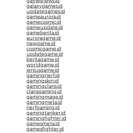
gamesnews.id
galaxygames.id
updategames.id
gameaurora.id
gamecosmic.id
gameupdate.id
gameberita.id
auroragame.id
newgame.id
cosmicgame.id
updategame.id
beritagame.id
worldgame.id
jeniusgame.id
gamingnerf.id
gamingskin.id
gamingclans.id
clansgaming.id
gamingmage.id
gamingmeta.id
nerfgaming.id
gamingtanker.id
gamingfighter.id
gamesmeta.id
gamesfighter.id