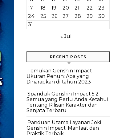
17
18
19
20
21
22
23
24
25
26
27
28
29
30
31
« Jul
RECENT POSTS
Temukan Genshin Impact
Ukuran Penuh: Apa yang
Diharapkan di tahun 2023
Spanduk Genshin Impact 5.2:
Semua yang Perlu Anda Ketahui
Tentang Rilisan Karakter dan
Senjata Terbaru
Panduan Utama Layanan Joki
Genshin Impact: Manfaat dan
Praktik Terbaik