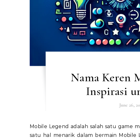
Nama Keren M
Inspirasi 
June 26, 2
Mobile Legend adalah salah satu game mobile paling populer di dunia, termasuk di Indonesia. Salah
satu hal menarik dalam bermain Mobile