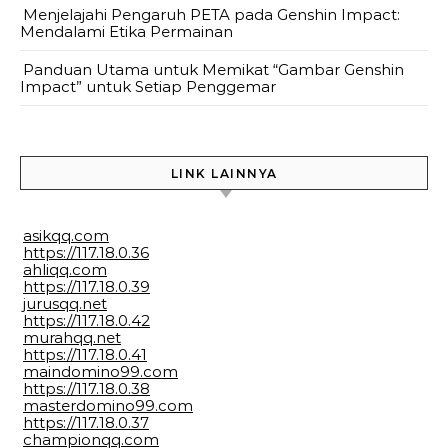
Menjelajahi Pengaruh PETA pada Genshin Impact:
Mendalami Etika Permainan
Panduan Utama untuk Memikat “Gambar Genshin
Impact” untuk Setiap Penggemar
LINK LAINNYA
asikqq.com
https://117.18.0.36
ahliqq.com
https://117.18.0.39
jurusqq.net
https://117.18.0.42
murahqq.net
https://117.18.0.41
maindomino99.com
https://117.18.0.38
masterdomino99.com
https://117.18.0.37
championqq.com