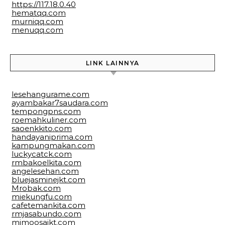
https://117.18.0.40
hematqq.com
murniqq.com
menuqq.com
LINK LAINNYA
lesehangurame.com
ayambakar7saudara.com
tempongpns.com
roemahkuliner.com
saoenkkito.com
handayaniprima.com
kampungmakan.com
luckycatck.com
rmbakoelkita.com
angelesehan.com
bluejasminejkt.com
Mrobak.com
miekungfu.com
cafetemankita.com
rmjasabundo.com
mimoosajkt.com