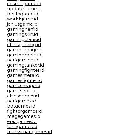
cosmicgame.id
updategame.id
beritagame.id
worldgame.id
jeniusgame.id
gamingnerf.id
gamingskin.id
gamingclans.id
clansgaming.id
gamingmage.id
gamingmeta.id
nerfgaming.id
gamingtanker.id
gamingfighter.id
gamesmeta.id
gamesfighter.id
gamesmage.id
gamesepic.id
clansgames.id
nerfgames.id
botgames.id
fightergames.id
magegames.id
epicgames.id
tankgames.id
marksmangames.id