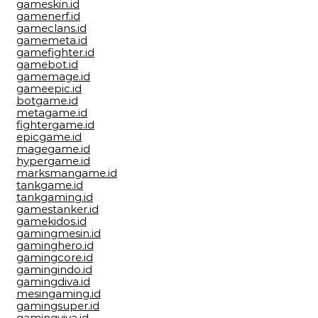
gameskin.id
gamenerf.id
gameclans.id
gamemeta.id
gamefighter.id
gamebot.id
gamemage.id
gameepic.id
botgame.id
metagame.id
fightergame.id
epicgame.id
magegame.id
hypergame.id
marksmangame.id
tankgame.id
tankgaming.id
gamestanker.id
gamekidos.id
gamingmesin.id
gaminghero.id
gamingcore.id
gamingindo.id
gamingdiva.id
mesingaming.id
gamingsuper.id
gamingviva.id