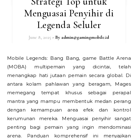
Strategi Top untuk
Menguasai Penyihir di
Legenda Seluler
June 8, 2025
- By
admin@gamingmobile.id
Mobile Legends: Bang Bang, game Battle Arena
(MOBA) multipemain yang dicintai, telah
menangkap hati jutaan pemain secara global. Di
antara kolam pahlawan yang beragam, Mages
memegang tempat khusus sebagai perapal
mantra yang mampu membentuk medan perang
dengan kemampuan area efek dan kontrol
kerumunan mereka. Menguasai penyihir sangat
penting bagi pemain yang ingin mendominasi
arena. Panduan komprehensif ini menyajikan