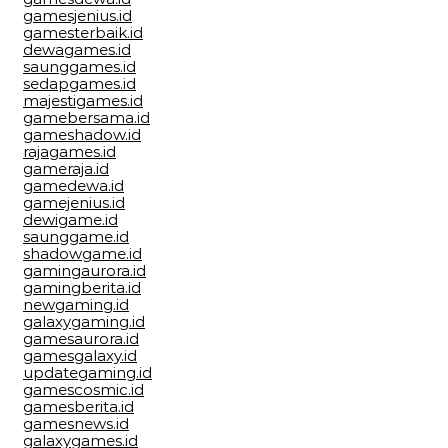
gamesjenius.id
gamesterbaik.id
dewagames.id
saunggames.id
sedapgames.id
majestigames.id
gamebersama.id
gameshadow.id
rajagames.id
gameraja.id
gamedewa.id
gamejenius.id
dewigame.id
saunggame.id
shadowgame.id
gamingaurora.id
gamingberita.id
newgaming.id
galaxygaming.id
gamesaurora.id
gamesgalaxy.id
updategaming.id
gamescosmic.id
gamesberita.id
gamesnews.id
galaxygames.id