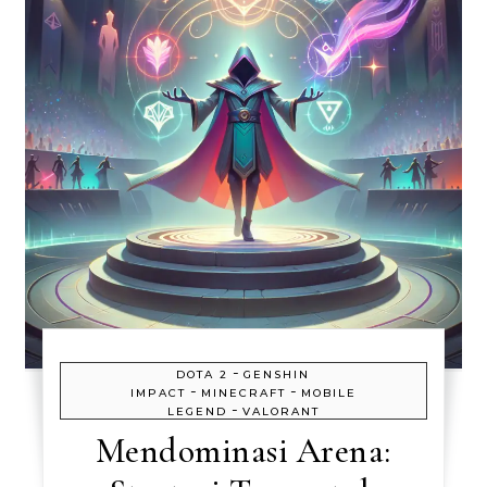
-
DOTA 2
GENSHIN
-
-
IMPACT
MINECRAFT
MOBILE
-
LEGEND
VALORANT
Mendominasi Arena: