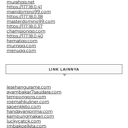
murahqq.net
https://117.18.0.41
maindomino99.com
https://117.18.0.38
masterdomino99.com
https://117.18.0.37
championqq.com
https://117.18.0.40
hematqq.com
murniqq.com
menuqq.com
LINK LAINNYA
lesehangurame.com
ayambakar7saudara.com
tempongpns.com
roemahkuliner.com
saoenkkito.com
handayaniprima.com
kampungmakan.com
luckycatck.com
rmbakoelkita.com