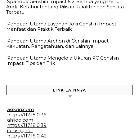
Spanduk Genshin Impact 5.2: Semua yang Perlu
Anda Ketahui Tentang Rilisan Karakter dan Senjata
Terbaru
Panduan Utama Layanan Joki Genshin Impact:
Manfaat dan Praktik Terbaik
Panduan Utama Archon di Genshin Impact:
Kekuatan, Pengetahuan, dan Lainnya
Panduan Utama Mengelola Ukuran PC Genshin
Impact: Tips dan Trik
LINK LAINNYA
asikqq.com
https://117.18.0.36
ahliqq.com
https://117.18.0.39
jurusqq.net
https://117.18.0.42