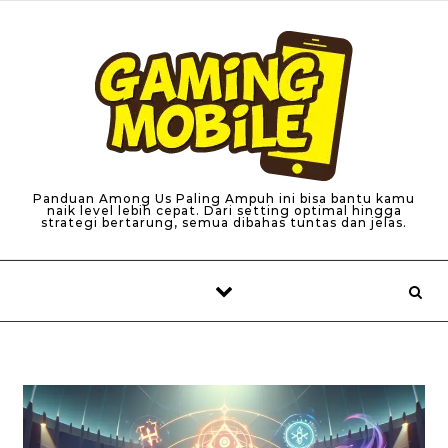
Skip to content
Panduan Among Us Paling Ampuh ini bisa bantu kamu
naik level lebih cepat. Dari setting optimal hingga
strategi bertarung, semua dibahas tuntas dan jelas.