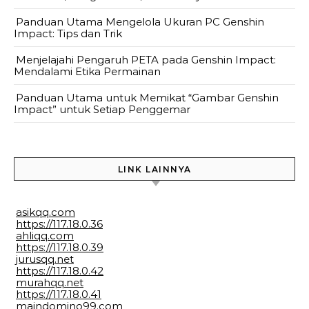
Panduan Utama Mengelola Ukuran PC Genshin
Impact: Tips dan Trik
Menjelajahi Pengaruh PETA pada Genshin Impact:
Mendalami Etika Permainan
Panduan Utama untuk Memikat “Gambar Genshin
Impact” untuk Setiap Penggemar
LINK LAINNYA
asikqq.com
https://117.18.0.36
ahliqq.com
https://117.18.0.39
jurusqq.net
https://117.18.0.42
murahqq.net
https://117.18.0.41
maindomino99.com