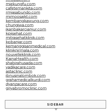
miekungfu.com
cafetemankita.com
rmjasabundo.com
mimoosajkt.com
kembangkawung.com
chungiwa.com
ikanbakarcianjur.com
kpjisehat.com
mitrasehatklinik.com
kpbanjar.com
kemanggisanmedical.com
kliniknirmala.com
nouvelleklinik.com
KainaHealth.com
shabirahusada.com
yadikacare.com
astaclinic.com
ibnusinalombok.com
grahamedicalkurdi.com
dyanzacare.com
griyabromoclinic.com
SIDEBAR