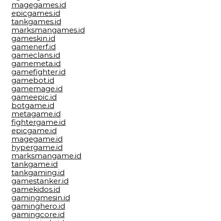
magegames.id
epicgames.id
tankgames.id
marksmangames.id
gameskin.id
gamenerf.id
gameclans.id
gamemeta.id
gamefighter.id
gamebot.id
gamemage.id
gameepic.id
botgame.id
metagame.id
fightergame.id
epicgame.id
magegame.id
hypergame.id
marksmangame.id
tankgame.id
tankgaming.id
gamestanker.id
gamekidos.id
gamingmesin.id
gaminghero.id
gamingcore.id