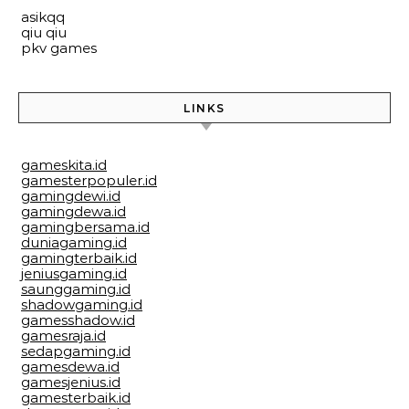
asikqq
qiu qiu
pkv games
LINKS
gameskita.id
gamesterpopuler.id
gamingdewi.id
gamingdewa.id
gamingbersama.id
duniagaming.id
gamingterbaik.id
jeniusgaming.id
saunggaming.id
shadowgaming.id
gamesshadow.id
gamesraja.id
sedapgaming.id
gamesdewa.id
gamesjenius.id
gamesterbaik.id