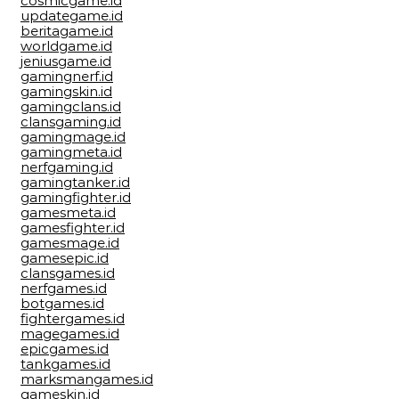
cosmicgame.id
updategame.id
beritagame.id
worldgame.id
jeniusgame.id
gamingnerf.id
gamingskin.id
gamingclans.id
clansgaming.id
gamingmage.id
gamingmeta.id
nerfgaming.id
gamingtanker.id
gamingfighter.id
gamesmeta.id
gamesfighter.id
gamesmage.id
gamesepic.id
clansgames.id
nerfgames.id
botgames.id
fightergames.id
magegames.id
epicgames.id
tankgames.id
marksmangames.id
gameskin.id