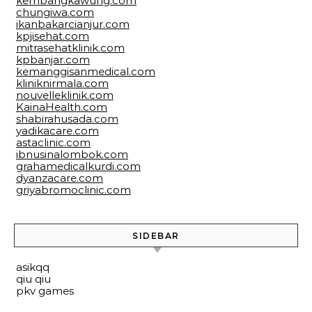
kembangkawung.com
chungiwa.com
ikanbakarcianjur.com
kpjisehat.com
mitrasehatklinik.com
kpbanjar.com
kemanggisanmedical.com
kliniknirmala.com
nouvelleklinik.com
KainaHealth.com
shabirahusada.com
yadikacare.com
astaclinic.com
ibnusinalombok.com
grahamedicalkurdi.com
dyanzacare.com
griyabromoclinic.com
SIDEBAR
asikqq
qiu qiu
pkv games