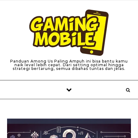
Skip to content
Panduan Among Us Paling Ampuh ini bisa bantu kamu
naik level lebih cepat. Dari setting optimal hingga
strategi bertarung, semua dibahas tuntas dan jelas.