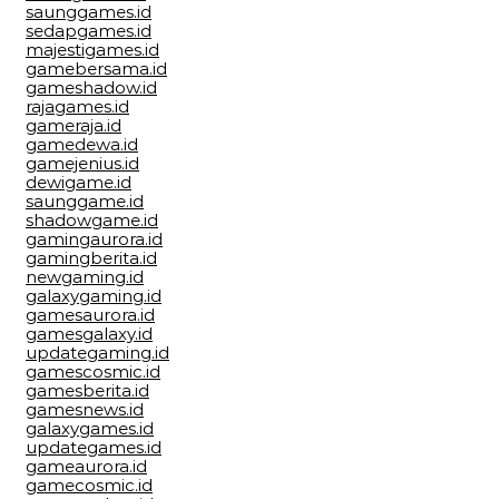
saunggames.id
sedapgames.id
majestigames.id
gamebersama.id
gameshadow.id
rajagames.id
gameraja.id
gamedewa.id
gamejenius.id
dewigame.id
saunggame.id
shadowgame.id
gamingaurora.id
gamingberita.id
newgaming.id
galaxygaming.id
gamesaurora.id
gamesgalaxy.id
updategaming.id
gamescosmic.id
gamesberita.id
gamesnews.id
galaxygames.id
updategames.id
gameaurora.id
gamecosmic.id