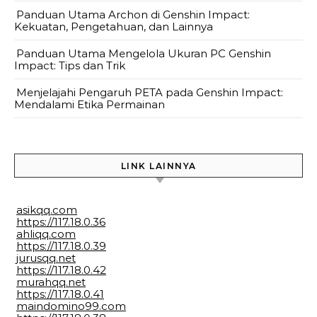
Panduan Utama Archon di Genshin Impact:
Kekuatan, Pengetahuan, dan Lainnya
Panduan Utama Mengelola Ukuran PC Genshin
Impact: Tips dan Trik
Menjelajahi Pengaruh PETA pada Genshin Impact:
Mendalami Etika Permainan
LINK LAINNYA
asikqq.com
https://117.18.0.36
ahliqq.com
https://117.18.0.39
jurusqq.net
https://117.18.0.42
murahqq.net
https://117.18.0.41
maindomino99.com