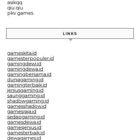
asikqq
qiu qiu
pkv games
LINKS
gameskita.id
gamesterpopuler.id
gamingdewi.id
gamingdewa.id
gamingbersama.id
duniagaming.id
gamingterbaik.id
jeniusgaming.id
saunggaming.id
shadowgaming.id
gamesshadow.id
gamesraja.id
sedapgaming.id
gamesdewa.id
gamesjenius.id
gamesterbaik.id
dewagames.id