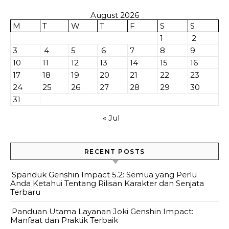
August 2026
M
T
W
T
F
S
S
1
2
3
4
5
6
7
8
9
10
11
12
13
14
15
16
17
18
19
20
21
22
23
24
25
26
27
28
29
30
31
« Jul
RECENT POSTS
Spanduk Genshin Impact 5.2: Semua yang Perlu
Anda Ketahui Tentang Rilisan Karakter dan Senjata
Terbaru
Panduan Utama Layanan Joki Genshin Impact:
Manfaat dan Praktik Terbaik