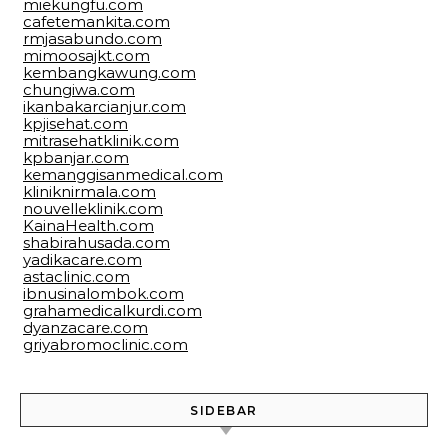
miekungfu.com
cafetemankita.com
rmjasabundo.com
mimoosajkt.com
kembangkawung.com
chungiwa.com
ikanbakarcianjur.com
kpjisehat.com
mitrasehatklinik.com
kpbanjar.com
kemanggisanmedical.com
kliniknirmala.com
nouvelleklinik.com
KainaHealth.com
shabirahusada.com
yadikacare.com
astaclinic.com
ibnusinalombok.com
grahamedicalkurdi.com
dyanzacare.com
griyabromoclinic.com
SIDEBAR