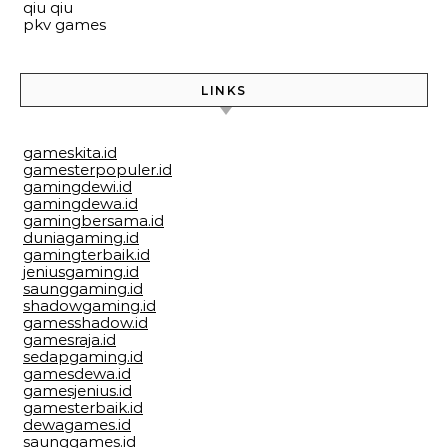
qiu qiu
pkv games
LINKS
gameskita.id
gamesterpopuler.id
gamingdewi.id
gamingdewa.id
gamingbersama.id
duniagaming.id
gamingterbaik.id
jeniusgaming.id
saunggaming.id
shadowgaming.id
gamesshadow.id
gamesraja.id
sedapgaming.id
gamesdewa.id
gamesjenius.id
gamesterbaik.id
dewagames.id
saunggames.id