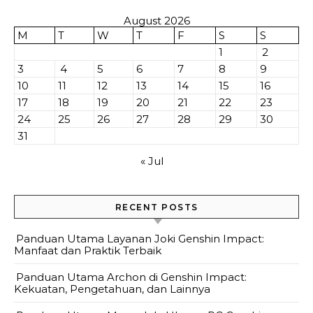
August 2026
M
T
W
T
F
S
S
1
2
3
4
5
6
7
8
9
10
11
12
13
14
15
16
17
18
19
20
21
22
23
24
25
26
27
28
29
30
31
« Jul
RECENT POSTS
Panduan Utama Layanan Joki Genshin Impact:
Manfaat dan Praktik Terbaik
Panduan Utama Archon di Genshin Impact:
Kekuatan, Pengetahuan, dan Lainnya