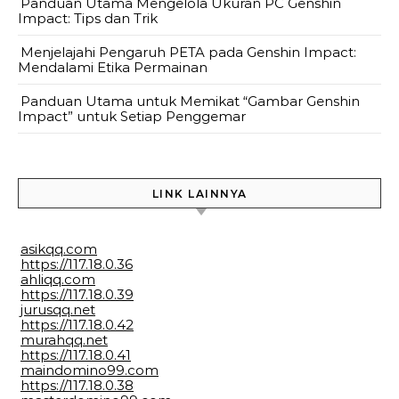
Panduan Utama Mengelola Ukuran PC Genshin
Impact: Tips dan Trik
Menjelajahi Pengaruh PETA pada Genshin Impact:
Mendalami Etika Permainan
Panduan Utama untuk Memikat “Gambar Genshin
Impact” untuk Setiap Penggemar
LINK LAINNYA
asikqq.com
https://117.18.0.36
ahliqq.com
https://117.18.0.39
jurusqq.net
https://117.18.0.42
murahqq.net
https://117.18.0.41
maindomino99.com
https://117.18.0.38