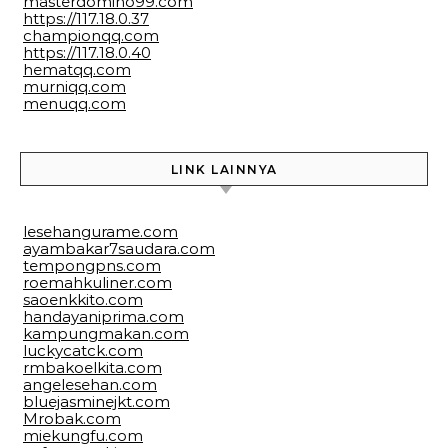
masterdomino99.com
https://117.18.0.37
championqq.com
https://117.18.0.40
hematqq.com
murniqq.com
menuqq.com
LINK LAINNYA
lesehangurame.com
ayambakar7saudara.com
tempongpns.com
roemahkuliner.com
saoenkkito.com
handayaniprima.com
kampungmakan.com
luckycatck.com
rmbakoelkita.com
angelesehan.com
bluejasminejkt.com
Mrobak.com
miekungfu.com