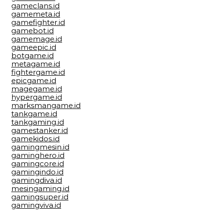
gameclans.id
gamemeta.id
gamefighter.id
gamebot.id
gamemage.id
gameepic.id
botgame.id
metagame.id
fightergame.id
epicgame.id
magegame.id
hypergame.id
marksmangame.id
tankgame.id
tankgaming.id
gamestanker.id
gamekidos.id
gamingmesin.id
gaminghero.id
gamingcore.id
gamingindo.id
gamingdiva.id
mesingaming.id
gamingsuper.id
gamingviva.id