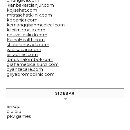
chungiwa.com
ikanbakarcianjur.com
kpjisehat.com
mitrasehatklinik.com
kpbanjar.com
kemanggisanmedical.com
kliniknirmala.com
nouvelleklinik.com
KainaHealth.com
shabirahusada.com
yadikacare.com
astaclinic.com
ibnusinalombok.com
grahamedicalkurdi.com
dyanzacare.com
griyabromoclinic.com
SIDEBAR
asikqq
qiu qiu
pkv games