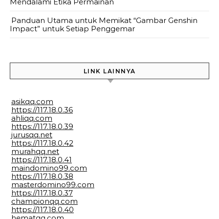
Mendalami Etika Permainan
Panduan Utama untuk Memikat “Gambar Genshin
Impact” untuk Setiap Penggemar
LINK LAINNYA
asikqq.com
https://117.18.0.36
ahliqq.com
https://117.18.0.39
jurusqq.net
https://117.18.0.42
murahqq.net
https://117.18.0.41
maindomino99.com
https://117.18.0.38
masterdomino99.com
https://117.18.0.37
championqq.com
https://117.18.0.40
hematqq.com