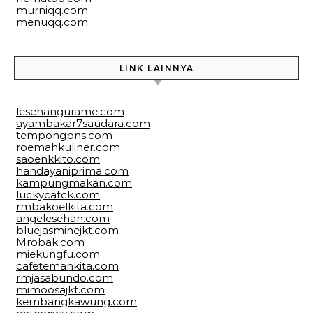
murniqq.com
menuqq.com
LINK LAINNYA
lesehangurame.com
ayambakar7saudara.com
tempongpns.com
roemahkuliner.com
saoenkkito.com
handayaniprima.com
kampungmakan.com
luckycatck.com
rmbakoelkita.com
angelesehan.com
bluejasminejkt.com
Mrobak.com
miekungfu.com
cafetemankita.com
rmjasabundo.com
mimoosajkt.com
kembangkawung.com