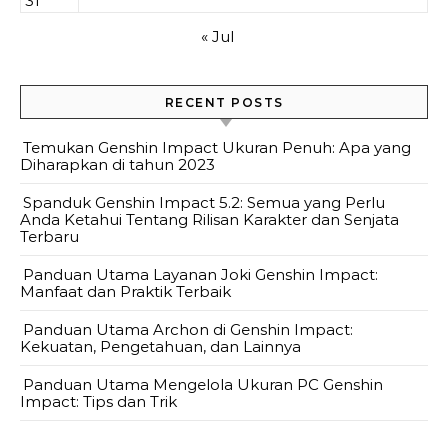
31
« Jul
RECENT POSTS
Temukan Genshin Impact Ukuran Penuh: Apa yang
Diharapkan di tahun 2023
Spanduk Genshin Impact 5.2: Semua yang Perlu
Anda Ketahui Tentang Rilisan Karakter dan Senjata
Terbaru
Panduan Utama Layanan Joki Genshin Impact:
Manfaat dan Praktik Terbaik
Panduan Utama Archon di Genshin Impact:
Kekuatan, Pengetahuan, dan Lainnya
Panduan Utama Mengelola Ukuran PC Genshin
Impact: Tips dan Trik