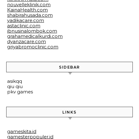
nouvelleklinik.com
KainaHealth.com
shabirahusada.com
yadikacare.com
astaclinic.com
ibnusinalombok.com
grahamedicalkurdi.com
dyanzacare.com
griyabromoclinic.com
SIDEBAR
asikqq
qiu qiu
pkv games
LINKS
gameskita.id
gamesterpopuler.id