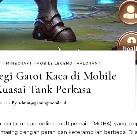
-
-
-
T
MINECRAFT
MOBILE LEGEND
VALORANT
egi Gatot Kaca di Mobile
Kuasai Tank Perkasa
2025
- By
admin@gamingmobile.id
asing dengan peran dan keterampilan berbeda. Di a