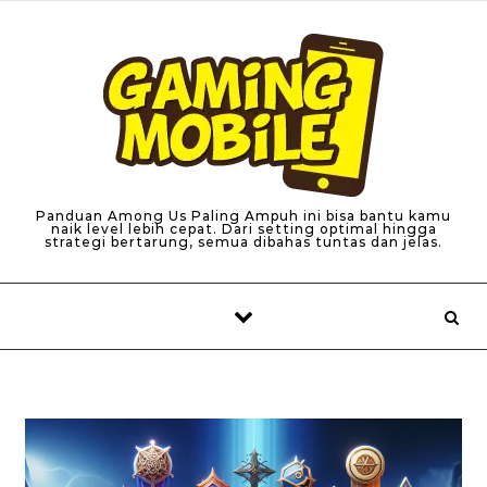
Skip to content
Panduan Among Us Paling Ampuh ini bisa bantu kamu
naik level lebih cepat. Dari setting optimal hingga
strategi bertarung, semua dibahas tuntas dan jelas.