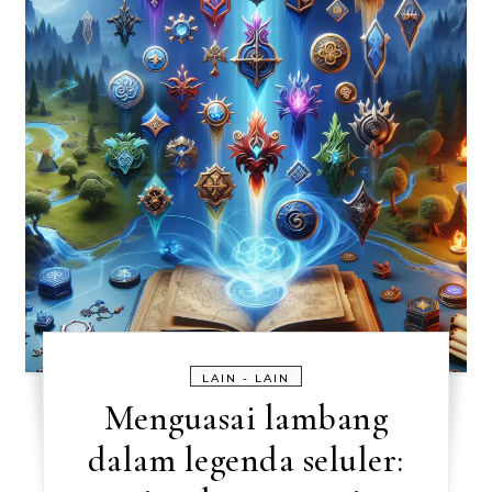
LAIN - LAIN
Menguasai lambang
dalam legenda seluler: