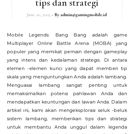
tips dan strategi
June 20, 2025
- By
admin@gamingmobile.id
Mobile Legends: Bang Bang adalah game
Multiplayer Online Battle Arena (MOBA) yang
populer yang memikat pemain dengan gameplay
yang intens dan kedalaman strategis. Di antara
elemen -elemen kunci yang dapat memberi tip
skala yang menguntungkan Anda adalah lambang.
Menguasai lambang sangat penting untuk
memaksimalkan potensi pahlawan Anda dan
mendapatkan keuntungan dari lawan Anda. Dalam
artikel ini, kami akan mengeksplorasi seluk -beluk
sistem lambang, memberikan tips dan strategi
untuk membantu Anda unggul dalam legenda