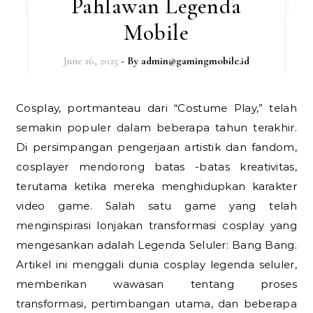
Pahlawan Legenda
Mobile
June 16, 2025
- By
admin@gamingmobile.id
Cosplay, portmanteau dari “Costume Play,” telah
semakin populer dalam beberapa tahun terakhir.
Di persimpangan pengerjaan artistik dan fandom,
cosplayer mendorong batas -batas kreativitas,
terutama ketika mereka menghidupkan karakter
video game. Salah satu game yang telah
menginspirasi lonjakan transformasi cosplay yang
mengesankan adalah Legenda Seluler: Bang Bang.
Artikel ini menggali dunia cosplay legenda seluler,
memberikan wawasan tentang proses
transformasi, pertimbangan utama, dan beberapa