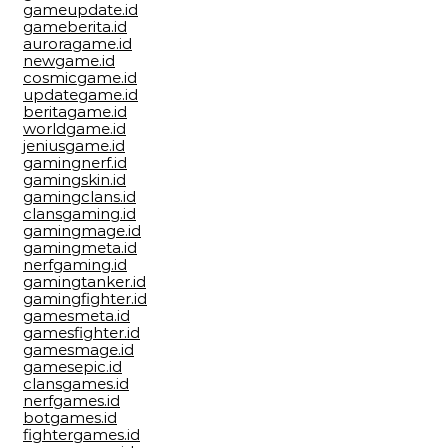
gameupdate.id
gameberita.id
auroragame.id
newgame.id
cosmicgame.id
updategame.id
beritagame.id
worldgame.id
jeniusgame.id
gamingnerf.id
gamingskin.id
gamingclans.id
clansgaming.id
gamingmage.id
gamingmeta.id
nerfgaming.id
gamingtanker.id
gamingfighter.id
gamesmeta.id
gamesfighter.id
gamesmage.id
gamesepic.id
clansgames.id
nerfgames.id
botgames.id
fightergames.id