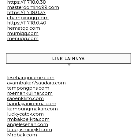
https://117.18.0.38
masterdomino99.com
https://117.18.0.37
championqq.com
https://117.18.0.40
hematqq.com
murniqq.com
menuqq.com
LINK LAINNYA
lesehangurame.com
ayambakar7saudara.com
tempongpns.com
roemahkuliner.com
saoenkkito.com
handayaniprima.com
kampungmakan.com
luckycatck.com
rmbakoelkita.com
angelesehan.com
bluejasminejkt.com
Mrobak.com