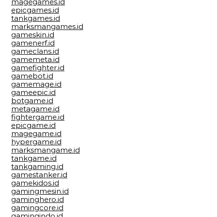
magegames.id
epicgames.id
tankgames.id
marksmangames.id
gameskin.id
gamenerf.id
gameclans.id
gamemeta.id
gamefighter.id
gamebot.id
gamemage.id
gameepic.id
botgame.id
metagame.id
fightergame.id
epicgame.id
magegame.id
hypergame.id
marksmangame.id
tankgame.id
tankgaming.id
gamestanker.id
gamekidos.id
gamingmesin.id
gaminghero.id
gamingcore.id
gamingindo.id