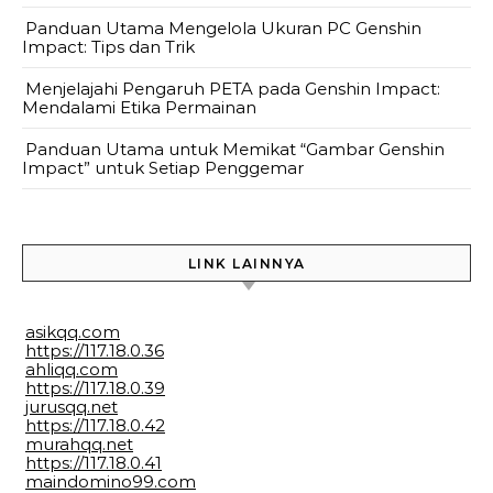
Panduan Utama Mengelola Ukuran PC Genshin
Impact: Tips dan Trik
Menjelajahi Pengaruh PETA pada Genshin Impact:
Mendalami Etika Permainan
Panduan Utama untuk Memikat “Gambar Genshin
Impact” untuk Setiap Penggemar
LINK LAINNYA
asikqq.com
https://117.18.0.36
ahliqq.com
https://117.18.0.39
jurusqq.net
https://117.18.0.42
murahqq.net
https://117.18.0.41
maindomino99.com