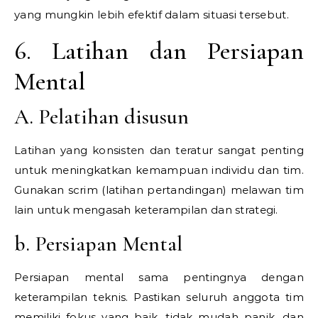
yang mungkin lebih efektif dalam situasi tersebut.
6. Latihan dan Persiapan
Mental
A. Pelatihan disusun
Latihan yang konsisten dan teratur sangat penting
untuk meningkatkan kemampuan individu dan tim.
Gunakan scrim (latihan pertandingan) melawan tim
lain untuk mengasah keterampilan dan strategi.
b. Persiapan Mental
Persiapan mental sama pentingnya dengan
keterampilan teknis. Pastikan seluruh anggota tim
memiliki fokus yang baik, tidak mudah panik, dan