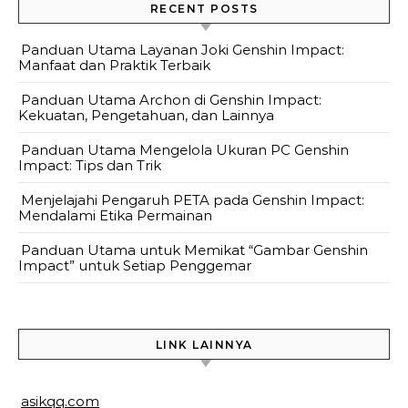
RECENT POSTS
Panduan Utama Layanan Joki Genshin Impact:
Manfaat dan Praktik Terbaik
Panduan Utama Archon di Genshin Impact:
Kekuatan, Pengetahuan, dan Lainnya
Panduan Utama Mengelola Ukuran PC Genshin
Impact: Tips dan Trik
Menjelajahi Pengaruh PETA pada Genshin Impact:
Mendalami Etika Permainan
Panduan Utama untuk Memikat “Gambar Genshin
Impact” untuk Setiap Penggemar
LINK LAINNYA
asikqq.com