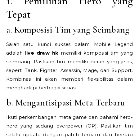
1. Pemilihan Hero yang
Tepat
a. Komposisi Tim yang Seimbang
Salah satu kunci sukses dalam Mobile Legend
adalah
live draw hk
memiliki komposisi tim yang
seimbang. Pastikan tim memiliki peran yang jelas,
seperti Tank, Fighter, Assassin, Mage, dan Support.
Kombinasi ini akan memberi fleksibilitas dalam
menghadapi berbagai situasi.
b. Mengantisipasi Meta Terbaru
Ikuti perkembangan meta game dan pahami hero-
hero yang sedang overpower (OP). Pastikan tim
selalu update dengan patch terbaru dan bersiap