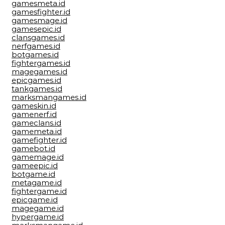
gamesmeta.id
gamesfighter.id
gamesmage.id
gamesepic.id
clansgames.id
nerfgames.id
botgames.id
fightergames.id
magegames.id
epicgames.id
tankgames.id
marksmangames.id
gameskin.id
gamenerf.id
gameclans.id
gamemeta.id
gamefighter.id
gamebot.id
gamemage.id
gameepic.id
botgame.id
metagame.id
fightergame.id
epicgame.id
magegame.id
hypergame.id