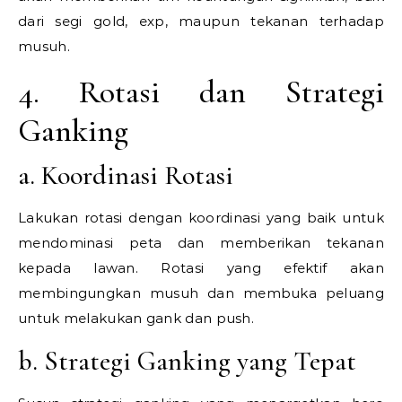
dari segi gold, exp, maupun tekanan terhadap
musuh.
4. Rotasi dan Strategi
Ganking
a. Koordinasi Rotasi
Lakukan rotasi dengan koordinasi yang baik untuk
mendominasi peta dan memberikan tekanan
kepada lawan. Rotasi yang efektif akan
membingungkan musuh dan membuka peluang
untuk melakukan gank dan push.
b. Strategi Ganking yang Tepat