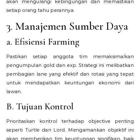
akan mengurangi kebingungan dan memastikan
setiap orang tahu perannya.
3. Manajemen Sumber Daya
a. Efisiensi Farming
Pastikan setiap anggota tim memaksimalkan
pengumpulan gold dan exp. Strategi ini melibatkan
pembagian lane yang efektif dan rotasi yang tepat
untuk mendapatkan keuntungan ekonomi dari
lawan.
B. Tujuan Kontrol
Prioritaskan kontrol terhadap objective penting
seperti Turtle dan Lord. Mengamankan objektif ini
akan memberikan tim keuntungan signifikan, baik