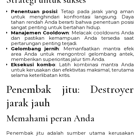
Penentuan posisi
: Tetap pada jarak yang aman
untuk menghindari konfrontasi langsung. Daya
tahan rendah Anda berarti bahwa penentuan posisi
sangat penting untuk bertahan hidup.
Manajemen Cooldown
: Melacak cooldowns Anda
dan pastikan kemampuan Anda tersedia saat
pertarungan penting terjadi.
Gelombang jernih
: Memanfaatkan mantra efek
area Anda untuk mengontrol gelombang antek,
memberikan superioritas jalur tim Anda.
Eksekusi kombo
: Latih kombinasi mantra Anda
untuk kerusakan dan efektivitas maksimal, terutama
selama keterlibatan kritis.
Penembak jitu: Destroyer
jarak jauh
Memahami peran Anda
Penembak jitu adalah sumber utama kerusakan