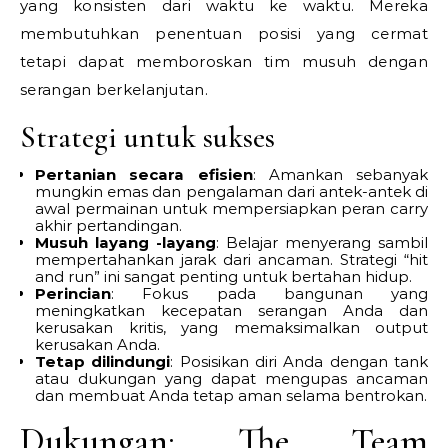
yang konsisten dari waktu ke waktu. Mereka
membutuhkan penentuan posisi yang cermat
tetapi dapat memboroskan tim musuh dengan
serangan berkelanjutan.
Strategi untuk sukses
Pertanian secara efisien
: Amankan sebanyak
mungkin emas dan pengalaman dari antek-antek di
awal permainan untuk mempersiapkan peran carry
akhir pertandingan.
Musuh layang -layang
: Belajar menyerang sambil
mempertahankan jarak dari ancaman. Strategi “hit
and run” ini sangat penting untuk bertahan hidup.
Perincian
: Fokus pada bangunan yang
meningkatkan kecepatan serangan Anda dan
kerusakan kritis, yang memaksimalkan output
kerusakan Anda.
Tetap dilindungi
: Posisikan diri Anda dengan tank
atau dukungan yang dapat mengupas ancaman
dan membuat Anda tetap aman selama bentrokan.
Dukungan: The Team