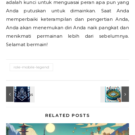
adalah kunci untuk menguasai peran apa pun yang
Anda putuskan untuk dimainkan. Saat Anda
memperbaiki keterampilan dan pengertian Anda,
Anda akan menemukan diri Anda naik pangkat dan
menikmati permainan lebih dari sebelumnya.
Selamat bermain!
role-mobile-legend
RELATED POSTS