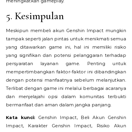
meningkatkan gameplay.
5. Kesimpulan
Meskipun membeli akun Genshin Impact mungkin
tampak seperti jalan pintas untuk menikmati semua
yang ditawarkan game ini, hal ini memiliki risiko
yang signifikan dan potensi pelanggaran terhadap
persyaratan layanan game. Penting untuk
mempertimbangkan faktor-faktor ini dibandingkan
dengan potensi manfaatnya sebelum melanjutkan.
Terlibat dengan game ini melalui berbagai acaranya
dan menjelajahi opsi dalam komunitas terbukti
bermanfaat dan aman dalam jangka panjang.
Kata kunci:
Genshin Impact, Beli Akun Genshin
Impact, Karakter Genshin Impact, Risiko Akun