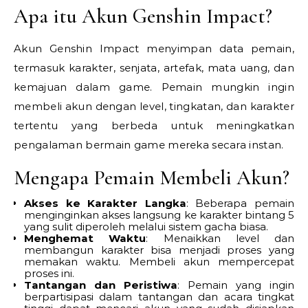
Apa itu Akun Genshin Impact?
Akun Genshin Impact menyimpan data pemain,
termasuk karakter, senjata, artefak, mata uang, dan
kemajuan dalam game. Pemain mungkin ingin
membeli akun dengan level, tingkatan, dan karakter
tertentu yang berbeda untuk meningkatkan
pengalaman bermain game mereka secara instan.
Mengapa Pemain Membeli Akun?
Akses ke Karakter Langka
: Beberapa pemain
menginginkan akses langsung ke karakter bintang 5
yang sulit diperoleh melalui sistem gacha biasa.
Menghemat Waktu
: Menaikkan level dan
membangun karakter bisa menjadi proses yang
memakan waktu. Membeli akun mempercepat
proses ini.
Tantangan dan Peristiwa
: Pemain yang ingin
berpartisipasi dalam tantangan dan acara tingkat