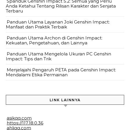
Spanduk Genshin Impact 5.2: Semua yang Perlu
Anda Ketahui Tentang Rilisan Karakter dan Senjata
Terbaru
Panduan Utama Layanan Joki Genshin Impact:
Manfaat dan Praktik Terbaik
Panduan Utama Archon di Genshin Impact:
Kekuatan, Pengetahuan, dan Lainnya
Panduan Utama Mengelola Ukuran PC Genshin
Impact: Tips dan Trik
Menjelajahi Pengaruh PETA pada Genshin Impact:
Mendalami Etika Permainan
LINK LAINNYA
asikqq.com
https://117.18.0.36
ahliqq.com