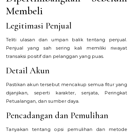
Membeli
Legitimasi Penjual
Teliti ulasan dan umpan balik tentang penjual.
Penjual yang sah sering kali memiliki riwayat
transaksi positif dan pelanggan yang puas.
Detail Akun
Pastikan akun tersebut mencakup semua fitur yang
dijanjikan, seperti karakter, senjata, Peringkat
Petualangan, dan sumber daya.
Pencadangan dan Pemulihan
Tanyakan tentang opsi pemulihan dan metode