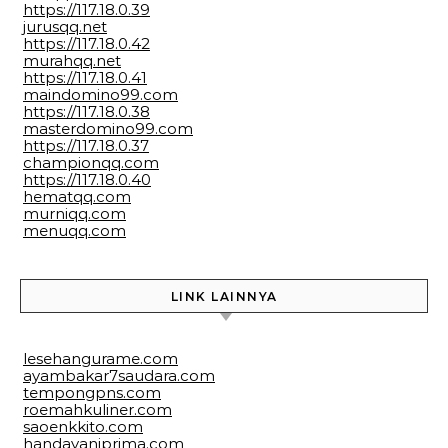
https://117.18.0.39
jurusqq.net
https://117.18.0.42
murahqq.net
https://117.18.0.41
maindomino99.com
https://117.18.0.38
masterdomino99.com
https://117.18.0.37
championqq.com
https://117.18.0.40
hematqq.com
murniqq.com
menuqq.com
LINK LAINNYA
lesehangurame.com
ayambakar7saudara.com
tempongpns.com
roemahkuliner.com
saoenkkito.com
handayaniprima.com