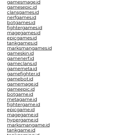
gamesmage.id
gamesepic.id
clansgames.id
nerfgames.id
botgames.id
fightergames.id
magegames.id
epicgames.id
tankgames.id
marksmangames.id
gameskin.id
gamenerf.id
gameclans.id
gamemeta.id
gamefighter.id
gamebot.id
gamemage.id
gameepic.id
botgame.id
metagame.id
fightergame.id
epicgame.id
magegame.id
hypergame.id
marksmangame.id
tankgame.id