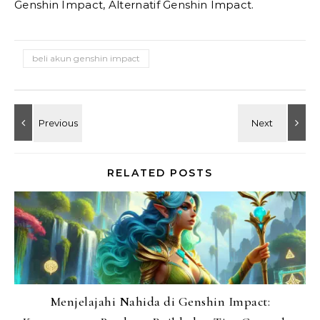
Genshin Impact, Alternatif Genshin Impact.
beli akun genshin impact
RELATED POSTS
Menjelajahi Nahida di Genshin Impact: