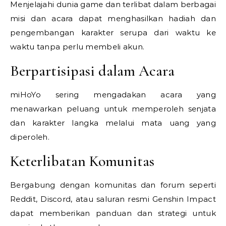
Menjelajahi dunia game dan terlibat dalam berbagai
misi dan acara dapat menghasilkan hadiah dan
pengembangan karakter serupa dari waktu ke
waktu tanpa perlu membeli akun.
Berpartisipasi dalam Acara
miHoYo sering mengadakan acara yang
menawarkan peluang untuk memperoleh senjata
dan karakter langka melalui mata uang yang
diperoleh.
Keterlibatan Komunitas
Bergabung dengan komunitas dan forum seperti
Reddit, Discord, atau saluran resmi Genshin Impact
dapat memberikan panduan dan strategi untuk