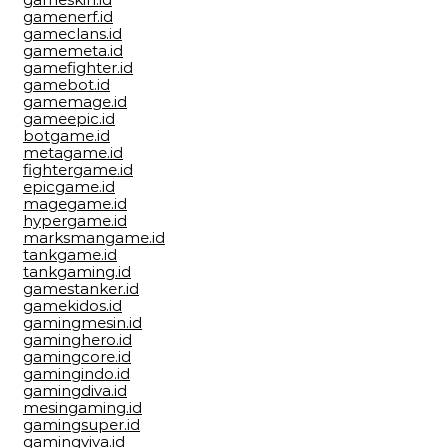
gamenerf.id
gameclans.id
gamemeta.id
gamefighter.id
gamebot.id
gamemage.id
gameepic.id
botgame.id
metagame.id
fightergame.id
epicgame.id
magegame.id
hypergame.id
marksmangame.id
tankgame.id
tankgaming.id
gamestanker.id
gamekidos.id
gamingmesin.id
gaminghero.id
gamingcore.id
gamingindo.id
gamingdiva.id
mesingaming.id
gamingsuper.id
gamingviva.id