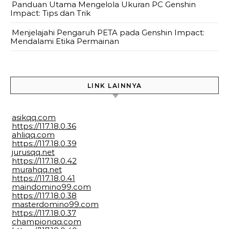
Panduan Utama Mengelola Ukuran PC Genshin
Impact: Tips dan Trik
Menjelajahi Pengaruh PETA pada Genshin Impact:
Mendalami Etika Permainan
LINK LAINNYA
asikqq.com
https://117.18.0.36
ahliqq.com
https://117.18.0.39
jurusqq.net
https://117.18.0.42
murahqq.net
https://117.18.0.41
maindomino99.com
https://117.18.0.38
masterdomino99.com
https://117.18.0.37
championqq.com