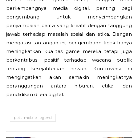
berkembangnya media digital, penting bagi
pengembang untuk menyeimbangkan
penyampaian cerita yang kreatif dengan tanggung
jawab terhadap masalah sosial dan etika. Dengan
mengatasi tantangan ini, pengembang tidak hanya
meningkatkan kualitas game mereka tetapi juga
berkontribusi positif terhadap wacana publik
tentang kesejahteraan hewan. Kontroversi ini
mengingatkan akan semakin meningkatnya
persinggungan antara hiburan, etika, dan
pendidikan di era digital.
peta-mobile-legend