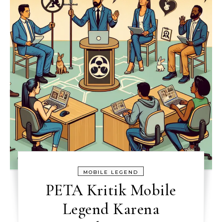
MOBILE LEGEND
PETA Kritik Mobile
Legend Karena