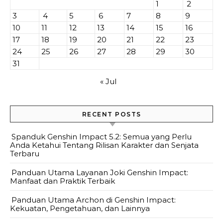
1
2
3
4
5
6
7
8
9
10
11
12
13
14
15
16
17
18
19
20
21
22
23
24
25
26
27
28
29
30
31
« Jul
RECENT POSTS
Spanduk Genshin Impact 5.2: Semua yang Perlu
Anda Ketahui Tentang Rilisan Karakter dan Senjata
Terbaru
Panduan Utama Layanan Joki Genshin Impact:
Manfaat dan Praktik Terbaik
Panduan Utama Archon di Genshin Impact:
Kekuatan, Pengetahuan, dan Lainnya