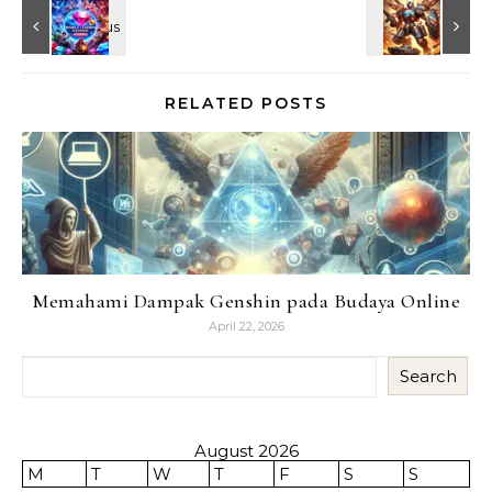
RELATED POSTS
Memahami Dampak Genshin pada Budaya Online
April 22, 2026
Search
August 2026
M
T
W
T
F
S
S