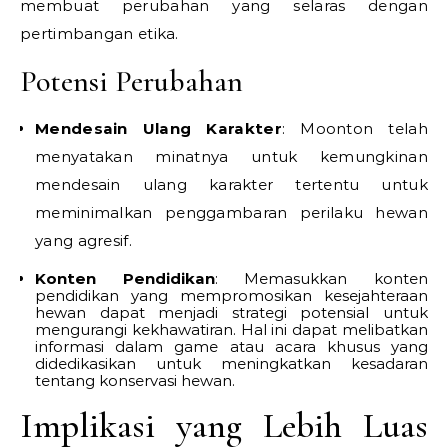
membuat perubahan yang selaras dengan
pertimbangan etika.
Potensi Perubahan
Mendesain Ulang Karakter
: Moonton telah
menyatakan minatnya untuk kemungkinan
mendesain ulang karakter tertentu untuk
meminimalkan penggambaran perilaku hewan
yang agresif.
Konten Pendidikan
: Memasukkan konten
pendidikan yang mempromosikan kesejahteraan
hewan dapat menjadi strategi potensial untuk
mengurangi kekhawatiran. Hal ini dapat melibatkan
informasi dalam game atau acara khusus yang
didedikasikan untuk meningkatkan kesadaran
tentang konservasi hewan.
Implikasi yang Lebih Luas