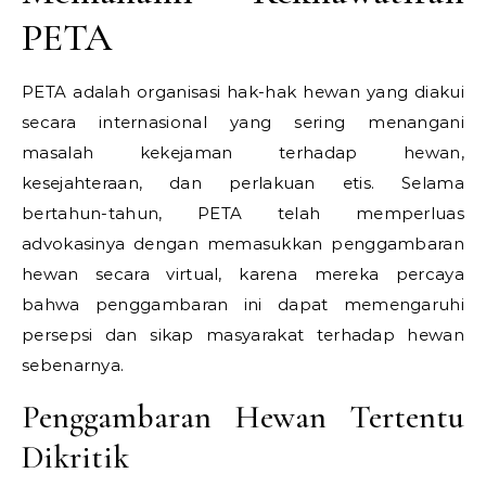
PETA
PETA adalah organisasi hak-hak hewan yang diakui
secara internasional yang sering menangani
masalah kekejaman terhadap hewan,
kesejahteraan, dan perlakuan etis. Selama
bertahun-tahun, PETA telah memperluas
advokasinya dengan memasukkan penggambaran
hewan secara virtual, karena mereka percaya
bahwa penggambaran ini dapat memengaruhi
persepsi dan sikap masyarakat terhadap hewan
sebenarnya.
Penggambaran Hewan Tertentu
Dikritik