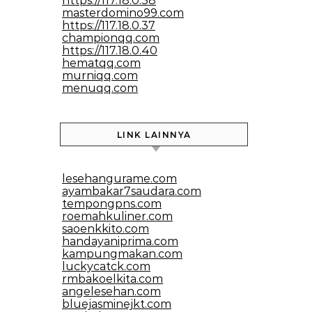
https://117.18.0.38
masterdomino99.com
https://117.18.0.37
championqq.com
https://117.18.0.40
hematqq.com
murniqq.com
menuqq.com
LINK LAINNYA
lesehangurame.com
ayambakar7saudara.com
tempongpns.com
roemahkuliner.com
saoenkkito.com
handayaniprima.com
kampungmakan.com
luckycatck.com
rmbakoelkita.com
angelesehan.com
bluejasminejkt.com