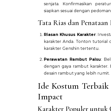
senjata. Konfirmasikan pera
siapkan sesuai dengan pedoman 
Tata Rias dan Penataan
Riasan Khusus Karakter
: Inves
karakter Anda. Tonton tutorial 
karakter Genshin tertentu.
Perawatan Rambut Palsu
: Be
dengan gaya rambut karakter. 
desain rambut yang lebih rumit.
Ide Kostum Terbaik 
Impact
Karakter Populer untuk 