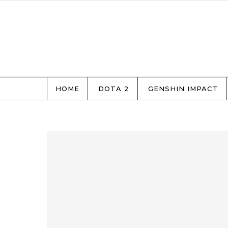
Skip to content
Panduan Among Us Paling Ampuh ini bisa bantu 
HOME
DOTA 2
GENSHIN IMPACT