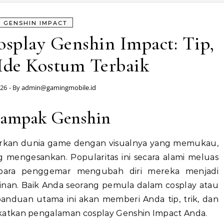
GENSHIN IMPACT
splay Genshin Impact: Tip,
 Ide Kostum Terbaik
026
- By
admin@gamingmobile.id
Dampak Genshin
rkan dunia game dengan visualnya yang memukau,
g mengesankan. Popularitas ini secara alami meluas
 para penggemar mengubah diri mereka menjadi
ainan. Baik Anda seorang pemula dalam cosplay atau
anduan utama ini akan memberi Anda tip, trik, dan
atkan pengalaman cosplay Genshin Impact Anda.