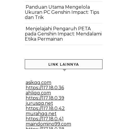
Panduan Utama Mengelola
Ukuran PC Genshin Impact: Tips
dan Trik
Menjelajahi Pengaruh PETA
pada Genshin Impact: Mendalami
Etika Permainan
LINK LAINNYA
asikqq.com
https://117.18.0.36
ahliqq.com
https://117.18.0.39
jurusqq.net
https://117.18.0.42
murahqq.net
https://117.18.0.41
maindomino99.com