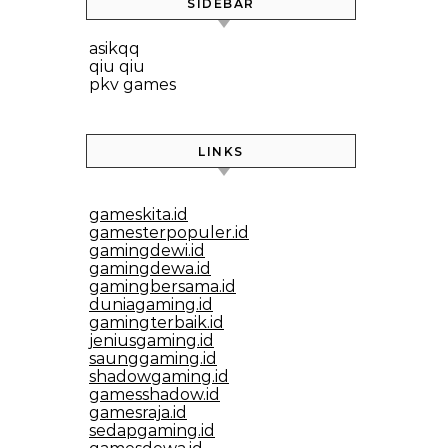
SIDEBAR
asikqq
qiu qiu
pkv games
LINKS
gameskita.id
gamesterpopuler.id
gamingdewi.id
gamingdewa.id
gamingbersama.id
duniagaming.id
gamingterbaik.id
jeniusgaming.id
saunggaming.id
shadowgaming.id
gamesshadow.id
gamesraja.id
sedapgaming.id