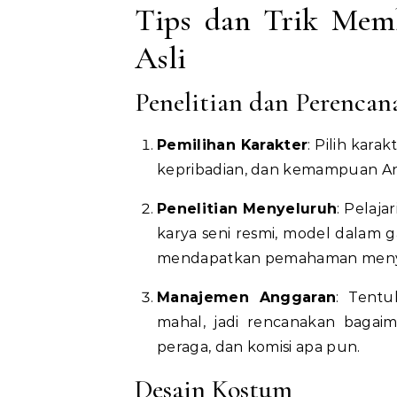
Tips dan Trik Mem
Asli
Penelitian dan Perencan
Pemilihan Karakter
: Pilih kar
kepribadian, dan kemampuan A
Penelitian Menyeluruh
: Pelaja
karya seni resmi, model dalam 
mendapatkan pemahaman menyel
Manajemen Anggaran
: Tentu
mahal, jadi rencanakan bagai
peraga, dan komisi apa pun.
Desain Kostum