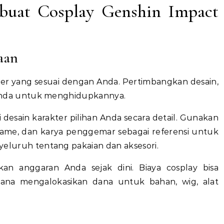
buat Cosplay Genshin Impact
aan
akter yang sesuai dengan Anda. Pertimbangkan desain,
nda untuk menghidupkannya.
ri desain karakter pilihan Anda secara detail. Gunakan
game, dan karya penggemar sebagai referensi untuk
uruh tentang pakaian dan aksesori.
kan anggaran Anda sejak dini. Biaya cosplay bisa
mana mengalokasikan dana untuk bahan, wig, alat