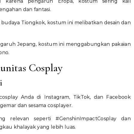
al karena pengaruh Eropa, kostum sering kali
ngahan dan fantasi.
leh budaya Tiongkok, kostum ini melibatkan desain dan
ngaruh Jepang, kostum ini menggabungkan pakaian
ono.
unitas Cosplay
i
 cosplay Anda di Instagram, TikTok, dan Facebook
emar dan sesama cosplayer.
g relevan seperti #GenshinImpactCosplay dan
kau khalayak yang lebih luas.