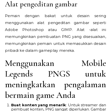
Alat pengeditan gambar
Pemain dengan bakat untuk desain sering
menggunakan alat pengeditan gambar seperti
Adobe Photoshop atau GIMP. Alat -alat ini
memungkinkan pembuatan PNG yang disesuaikan,
memungkinkan pemain untuk memasukkan desain
pribadi ke dalam gameplay mereka.
Menggunakan Mobile
Legends PNGS untuk
meningkatkan pengalaman
bermain game Anda
Buat konten yang menarik
: Untuk streamer dan
pembuat konten, PNG sangat diperlukan. Gambar