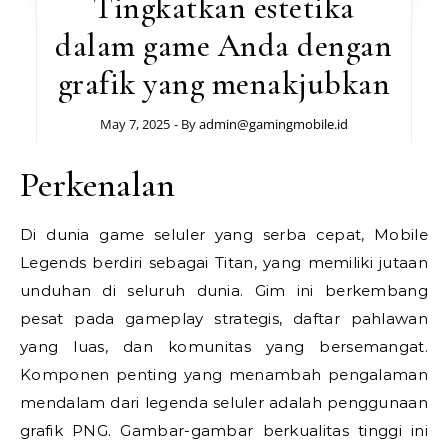
Tingkatkan estetika
dalam game Anda dengan
grafik yang menakjubkan
May 7, 2025
- By
admin@gamingmobile.id
Perkenalan
Di dunia game seluler yang serba cepat, Mobile
Legends berdiri sebagai Titan, yang memiliki jutaan
unduhan di seluruh dunia. Gim ini berkembang
pesat pada gameplay strategis, daftar pahlawan
yang luas, dan komunitas yang bersemangat.
Komponen penting yang menambah pengalaman
mendalam dari legenda seluler adalah penggunaan
grafik PNG. Gambar-gambar berkualitas tinggi ini