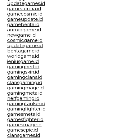
updategames.id
gameaurora.id
gamecosmic.id
gameupdate.id
gameberita.id
auroragame.id
newgame.id
cosmicgame.id
updategame.id
beritagame.id
worldgame.id
jeniusgame.id
gamingnerf.id
gamingskin.id
gamingclans.id
clansgaming.id
gamingmage.id
gamingmeta.id
nerfgaming.id
gamingtanker.id
gamingfighter.id
gamesmeta.id
gamesfighter.id
gamesmage.id
gamesepic.id
clansgames.id