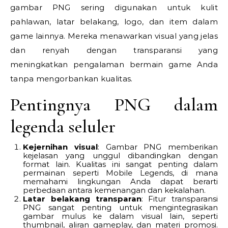
gambar PNG sering digunakan untuk kulit
pahlawan, latar belakang, logo, dan item dalam
game lainnya. Mereka menawarkan visual yang jelas
dan renyah dengan transparansi yang
meningkatkan pengalaman bermain game Anda
tanpa mengorbankan kualitas.
Pentingnya PNG dalam
legenda seluler
Kejernihan visual
: Gambar PNG memberikan
kejelasan yang unggul dibandingkan dengan
format lain. Kualitas ini sangat penting dalam
permainan seperti Mobile Legends, di mana
memahami lingkungan Anda dapat berarti
perbedaan antara kemenangan dan kekalahan.
Latar belakang transparan
: Fitur transparansi
PNG sangat penting untuk mengintegrasikan
gambar mulus ke dalam visual lain, seperti
thumbnail, aliran gameplay, dan materi promosi.