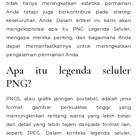
tidak hanya meningkatkan estetika permainan
Anda tetapi juga berkontribusi pada strategi
keseluruhan Anda. Dalam artikel ini, kami akan
mengeksplorasi apa itu PNG Legenda Seluler,
mengapa mereka penting, dan bagaimana Anda
dapat memanfaatkannya untuk meningkatkan
pengalaman permainan Anda.
Apa itu legenda seluler
PNG?
PNGS, atau grafik jaringan portabel, adalah jenis
format gambar berkualitas tinggi yang
memungkinkan rentang warna yang lebih besar
dan detail yang lebih tajam daripada format lain,
seperti JPEG. Dalam konteks legenda seluler,