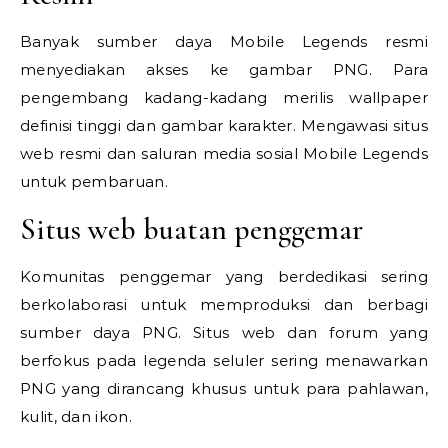
Banyak sumber daya Mobile Legends resmi
menyediakan akses ke gambar PNG. Para
pengembang kadang-kadang merilis wallpaper
definisi tinggi dan gambar karakter. Mengawasi situs
web resmi dan saluran media sosial Mobile Legends
untuk pembaruan.
Situs web buatan penggemar
Komunitas penggemar yang berdedikasi sering
berkolaborasi untuk memproduksi dan berbagi
sumber daya PNG. Situs web dan forum yang
berfokus pada legenda seluler sering menawarkan
PNG yang dirancang khusus untuk para pahlawan,
kulit, dan ikon.