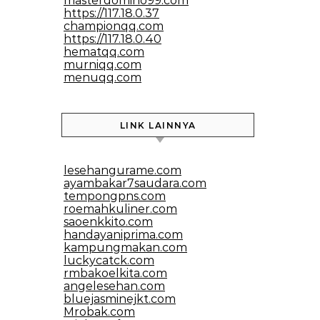
masterdomino99.com
https://117.18.0.37
championqq.com
https://117.18.0.40
hematqq.com
murniqq.com
menuqq.com
LINK LAINNYA
lesehangurame.com
ayambakar7saudara.com
tempongpns.com
roemahkuliner.com
saoenkkito.com
handayaniprima.com
kampungmakan.com
luckycatck.com
rmbakoelkita.com
angelesehan.com
bluejasminejkt.com
Mrobak.com