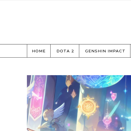
Skip to content
Panduan Among Us Paling Ampuh ini bisa bantu 
HOME
DOTA 2
GENSHIN IMPACT