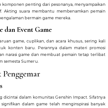
h komponen penting dari pesonanya, menyampaikan
ktif. Akting suara membantu membenamkan pemain
pengalaman bermain game mereka.
te dan Event Game
uan game, cuplikan, dan acara khusus, sering kali
ntuk konten baru. Perannya dalam materi promosi
 narasi game dan membuat pemain tetap terlibat
m semesta Sumeru.
k Penggemar
s
g dicintai dalam komunitas Genshin Impact. Sifatnya
signifikan dalam game telah menginspirasi banyak