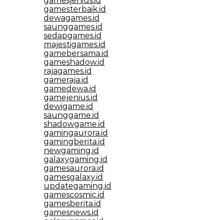
gamesjenius.id
gamesterbaik.id
dewagames.id
saunggames.id
sedapgames.id
majestigames.id
gamebersama.id
gameshadow.id
rajagames.id
gameraja.id
gamedewa.id
gamejenius.id
dewigame.id
saunggame.id
shadowgame.id
gamingaurora.id
gamingberita.id
newgaming.id
galaxygaming.id
gamesaurora.id
gamesgalaxy.id
updategaming.id
gamescosmic.id
gamesberita.id
gamesnews.id