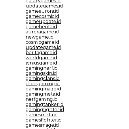
galaxygames.id
updategames.id
gameaurora.id
gamecosmic.id
gameupdate.id
gameberita.id
auroragame.id
newgame.id
cosmicgame.id
updategame.id
beritagame.id
worldgame.id
jeniusgame.id
gamingnerf.id
gamingskin.id
gamingclans.id
clansgaming.id
gamingmage.id
gamingmeta.id
nerfgaming.id
gamingtanker.id
gamingfighter.id
gamesmeta.id
gamesfighter.id
gamesmage.id