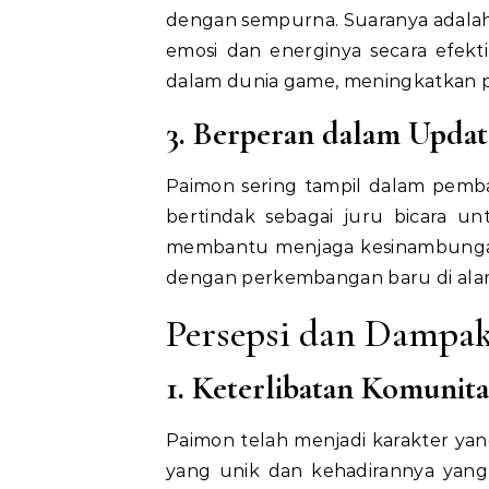
dengan sempurna. Suaranya adala
emosi dan energinya secara efe
dalam dunia game, meningkatkan 
3. Berperan dalam Upda
Paimon sering tampil dalam pembar
bertindak sebagai juru bicara u
membantu menjaga kesinambungan
dengan perkembangan baru di ala
Persepsi dan Dampa
1. Keterlibatan Komunita
Paimon telah menjadi karakter yan
yang unik dan kehadirannya yang 