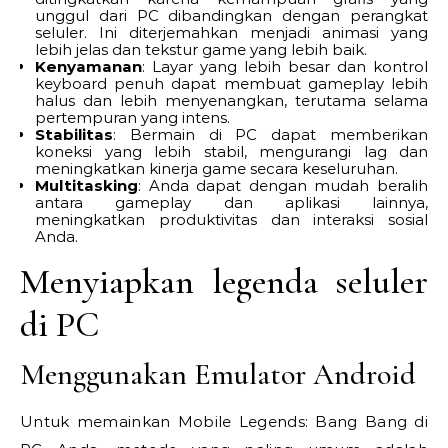
unggul dari PC dibandingkan dengan perangkat
seluler. Ini diterjemahkan menjadi animasi yang
lebih jelas dan tekstur game yang lebih baik.
Kenyamanan
: Layar yang lebih besar dan kontrol
keyboard penuh dapat membuat gameplay lebih
halus dan lebih menyenangkan, terutama selama
pertempuran yang intens.
Stabilitas
: Bermain di PC dapat memberikan
koneksi yang lebih stabil, mengurangi lag dan
meningkatkan kinerja game secara keseluruhan.
Multitasking
: Anda dapat dengan mudah beralih
antara gameplay dan aplikasi lainnya,
meningkatkan produktivitas dan interaksi sosial
Anda.
Menyiapkan legenda seluler
di PC
Menggunakan Emulator Android
Untuk memainkan Mobile Legends: Bang Bang di