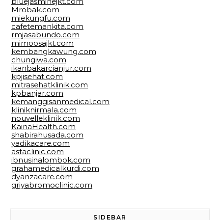
bluejasminejkt.com
Mrobak.com
miekungfu.com
cafetemankita.com
rmjasabundo.com
mimoosajkt.com
kembangkawung.com
chungiwa.com
ikanbakarcianjur.com
kpjisehat.com
mitrasehatklinik.com
kpbanjar.com
kemanggisanmedical.com
kliniknirmala.com
nouvelleklinik.com
KainaHealth.com
shabirahusada.com
yadikacare.com
astaclinic.com
ibnusinalombok.com
grahamedicalkurdi.com
dyanzacare.com
griyabromoclinic.com
SIDEBAR