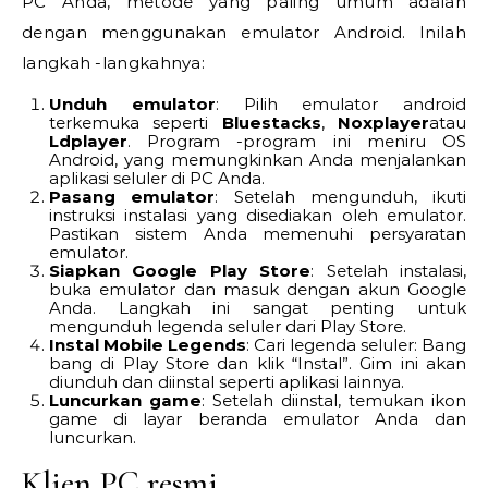
PC Anda, metode yang paling umum adalah
dengan menggunakan emulator Android. Inilah
langkah -langkahnya:
Unduh emulator
: Pilih emulator android
terkemuka seperti
Bluestacks
,
Noxplayer
atau
Ldplayer
. Program -program ini meniru OS
Android, yang memungkinkan Anda menjalankan
aplikasi seluler di PC Anda.
Pasang emulator
: Setelah mengunduh, ikuti
instruksi instalasi yang disediakan oleh emulator.
Pastikan sistem Anda memenuhi persyaratan
emulator.
Siapkan Google Play Store
: Setelah instalasi,
buka emulator dan masuk dengan akun Google
Anda. Langkah ini sangat penting untuk
mengunduh legenda seluler dari Play Store.
Instal Mobile Legends
: Cari legenda seluler: Bang
bang di Play Store dan klik “Instal”. Gim ini akan
diunduh dan diinstal seperti aplikasi lainnya.
Luncurkan game
: Setelah diinstal, temukan ikon
game di layar beranda emulator Anda dan
luncurkan.
Klien PC resmi