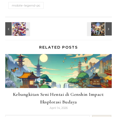
mobile-legend-pc
RELATED POSTS
Kebangkitan Seni Hentai di Genshin Impact:
Eksplorasi Budaya
April 14, 2026