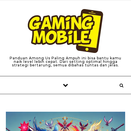
Skip to content
Panduan Among Us Paling Ampuh ini bisa bantu kamu
naik level lebih cepat. Dari setting optimal hingga
strategi bertarung, semua dibahas tuntas dan jelas.