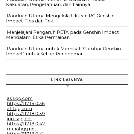
Kekuatan, Pengetahuan, dan Lainnya
Panduan Utama Mengelola Ukuran PC Genshin
Impact: Tips dan Trik
Menjelajahi Pengaruh PETA pada Genshin Impact:
Mendalami Etika Permainan
Panduan Utama untuk Memikat “Gambar Genshin
Impact” untuk Setiap Penggemar
LINK LAINNYA
asikqq.com
https://117.18.0.36
ahliqq.com
https://117.18.0.39
jurusqq.net
https://117.18.0.42
murahqq.net
https://117.18.0.41