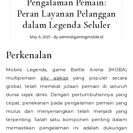
Pengalaman Pemain:
Peran Layanan Pelanggan
dalam Legenda Seluler
May 9, 2025
- By
admin@gamingmobile.id
Perkenalan
Mobile Legends, game Battle Arena (MOBA)
multipemain
pkv asikqq
yang populer secara
global, telah memikat jutaan pemain di seluruh
dunia sejak dirilis. Dengan pertumbuhannya yang
cepat, penekanan pada pengalaman pemain yang
mulus dan menyenangkan telah menjadi yang
terpenting. Salah satu komponen penting dalam
memastikan pengalaman ini adalah dukungan