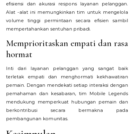
efisiensi dan akurasi respons layanan pelanggan.
Alat -alat ini memungkinkan tim untuk mengelola
volume tinggi permintaan secara efisien sambil
mempertahankan sentuhan pribadi.
Memprioritaskan empati dan rasa
hormat
Inti dari layanan pelanggan yang sangat baik
terletak empati dan menghormati kekhawatiran
pemain. Dengan mendekati setiap interaksi dengan
pemahaman dan kesabaran, tim Mobile Legends
mendukung memperkuat hubungan pemain dan
berkontribusi secara bermakna pada
pembangunan komunitas.
Kesimpulan