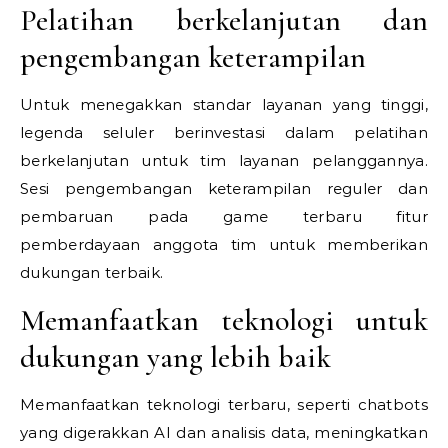
Pelatihan berkelanjutan dan
pengembangan keterampilan
Untuk menegakkan standar layanan yang tinggi,
legenda seluler berinvestasi dalam pelatihan
berkelanjutan untuk tim layanan pelanggannya.
Sesi pengembangan keterampilan reguler dan
pembaruan pada game terbaru fitur
pemberdayaan anggota tim untuk memberikan
dukungan terbaik.
Memanfaatkan teknologi untuk
dukungan yang lebih baik
Memanfaatkan teknologi terbaru, seperti chatbots
yang digerakkan AI dan analisis data, meningkatkan