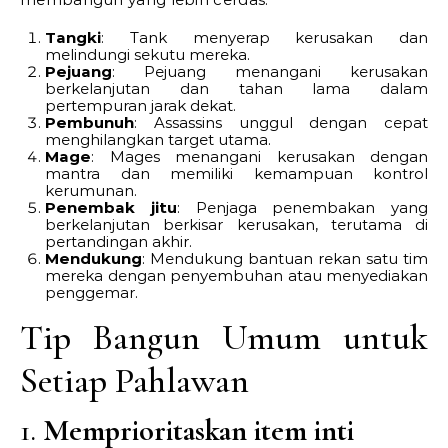
Tangki
: Tank menyerap kerusakan dan
melindungi sekutu mereka.
Pejuang
: Pejuang menangani kerusakan
berkelanjutan dan tahan lama dalam
pertempuran jarak dekat.
Pembunuh
: Assassins unggul dengan cepat
menghilangkan target utama.
Mage
: Mages menangani kerusakan dengan
mantra dan memiliki kemampuan kontrol
kerumunan.
Penembak jitu
: Penjaga penembakan yang
berkelanjutan berkisar kerusakan, terutama di
pertandingan akhir.
Mendukung
: Mendukung bantuan rekan satu tim
mereka dengan penyembuhan atau menyediakan
penggemar.
Tip Bangun Umum untuk
Setiap Pahlawan
1.
Memprioritaskan item inti