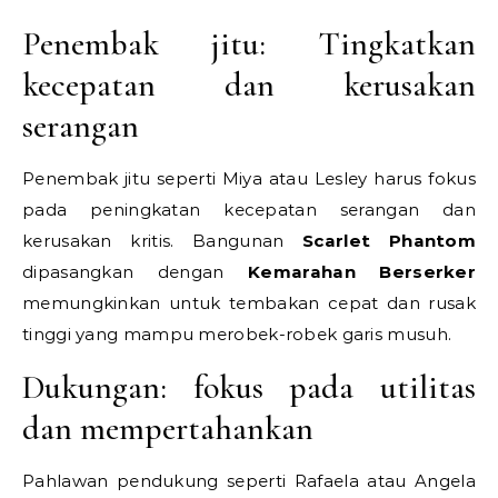
Penembak jitu: Tingkatkan
kecepatan dan kerusakan
serangan
Penembak jitu seperti Miya atau Lesley harus fokus
pada peningkatan kecepatan serangan dan
kerusakan kritis. Bangunan
Scarlet Phantom
dipasangkan dengan
Kemarahan Berserker
memungkinkan untuk tembakan cepat dan rusak
tinggi yang mampu merobek-robek garis musuh.
Dukungan: fokus pada utilitas
dan mempertahankan
Pahlawan pendukung seperti Rafaela atau Angela