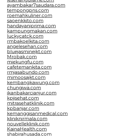
ayambakar7saudara.com
tempongpns.com
roemahkuliner.com
saoenkkito.com
handayaniprima.com
kampungmakan.com
luckycatck.com
rmbakoelkita.com
angelesehan.com
bluejasminejkt.com
Mrobak.com
miekungfu.com
cafetemankita.com
rmjasabundo.com
mimoosajkt.com
kembangkawung.com
chungiwa.com
ikanbakarcianjur.com
kpjisehat.com
mitrasehatklinik.com
kpbanjar.com
kemanggisanmedical.com
kliniknirmala.com
nouvelleklinik.com
KainaHealth.com
shabirahusada.com