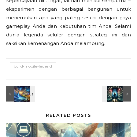
kepercayaan diri. Ingat, latihan menjadi sempurna –
eksperimen dengan berbagai bangunan untuk
menemukan apa yang paling sesuai dengan gaya
gameplay Anda dan kebutuhan tim Anda. Selami
dunia legenda seluler dengan strategi ini dan
saksikan kemenangan Anda melambung.
build-mobile-legend
RELATED POSTS