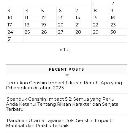
1
2
3
4
5
6
7
8
9
10
11
12
13
14
15
16
17
18
19
20
21
22
23
24
25
26
27
28
29
30
31
« Jul
RECENT POSTS
Temukan Genshin Impact Ukuran Penuh: Apa yang
Diharapkan di tahun 2023
Spanduk Genshin Impact 5.2: Semua yang Perlu
Anda Ketahui Tentang Rilisan Karakter dan Senjata
Terbaru
Panduan Utama Layanan Joki Genshin Impact:
Manfaat dan Praktik Terbaik