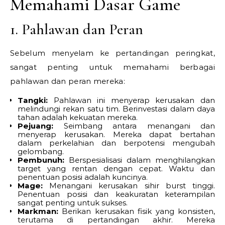
Memahami Dasar Game
1. Pahlawan dan Peran
Sebelum menyelam ke pertandingan peringkat,
sangat penting untuk memahami berbagai
pahlawan dan peran mereka:
Tangki:
Pahlawan ini menyerap kerusakan dan
melindungi rekan satu tim. Berinvestasi dalam daya
tahan adalah kekuatan mereka.
Pejuang:
Seimbang antara menangani dan
menyerap kerusakan. Mereka dapat bertahan
dalam perkelahian dan berpotensi mengubah
gelombang.
Pembunuh:
Berspesialisasi dalam menghilangkan
target yang rentan dengan cepat. Waktu dan
penentuan posisi adalah kuncinya.
Mage:
Menangani kerusakan sihir burst tinggi.
Penentuan posisi dan keakuratan keterampilan
sangat penting untuk sukses.
Markman:
Berikan kerusakan fisik yang konsisten,
terutama di pertandingan akhir. Mereka