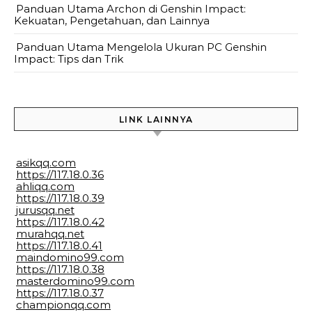
Panduan Utama Archon di Genshin Impact:
Kekuatan, Pengetahuan, dan Lainnya
Panduan Utama Mengelola Ukuran PC Genshin
Impact: Tips dan Trik
LINK LAINNYA
asikqq.com
https://117.18.0.36
ahliqq.com
https://117.18.0.39
jurusqq.net
https://117.18.0.42
murahqq.net
https://117.18.0.41
maindomino99.com
https://117.18.0.38
masterdomino99.com
https://117.18.0.37
championqq.com