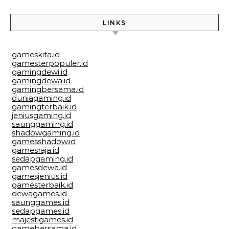
LINKS
gameskita.id
gamesterpopuler.id
gamingdewi.id
gamingdewa.id
gamingbersama.id
duniagaming.id
gamingterbaik.id
jeniusgaming.id
saunggaming.id
shadowgaming.id
gamesshadow.id
gamesraja.id
sedapgaming.id
gamesdewa.id
gamesjenius.id
gamesterbaik.id
dewagames.id
saunggames.id
sedapgames.id
majestigames.id
gamebersama.id