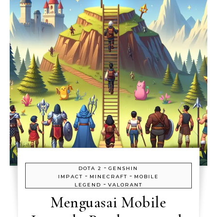
-
DOTA 2
GENSHIN
-
-
IMPACT
MINECRAFT
MOBILE
-
LEGEND
VALORANT
Menguasai Mobile