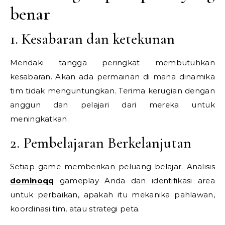
benar
1. Kesabaran dan ketekunan
Mendaki tangga peringkat membutuhkan
kesabaran. Akan ada permainan di mana dinamika
tim tidak menguntungkan. Terima kerugian dengan
anggun dan pelajari dari mereka untuk
meningkatkan.
2. Pembelajaran Berkelanjutan
Setiap game memberikan peluang belajar. Analisis
dominoqq
gameplay Anda dan identifikasi area
untuk perbaikan, apakah itu mekanika pahlawan,
koordinasi tim, atau strategi peta.