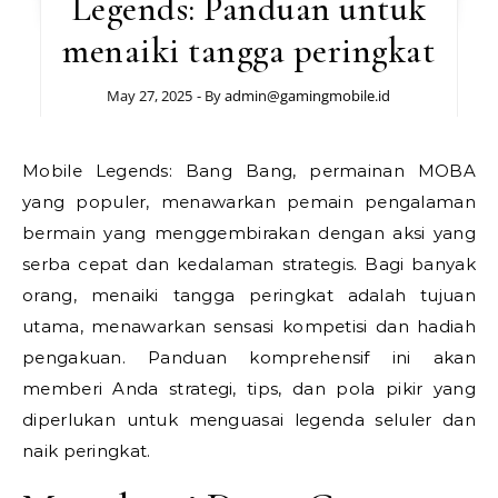
Legends: Panduan untuk
menaiki tangga peringkat
May 27, 2025
- By
admin@gamingmobile.id
Mobile Legends: Bang Bang, permainan MOBA
yang populer, menawarkan pemain pengalaman
bermain yang menggembirakan dengan aksi yang
serba cepat dan kedalaman strategis. Bagi banyak
orang, menaiki tangga peringkat adalah tujuan
utama, menawarkan sensasi kompetisi dan hadiah
pengakuan. Panduan komprehensif ini akan
memberi Anda strategi, tips, dan pola pikir yang
diperlukan untuk menguasai legenda seluler dan
naik peringkat.