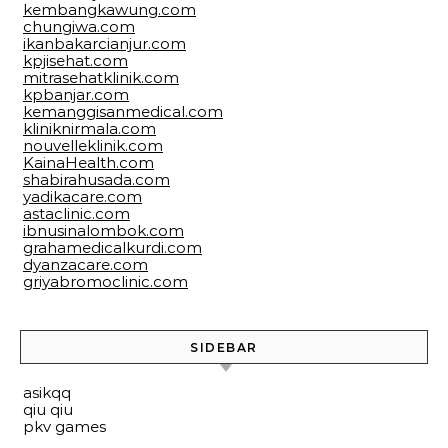
kembangkawung.com
chungiwa.com
ikanbakarcianjur.com
kpjisehat.com
mitrasehatklinik.com
kpbanjar.com
kemanggisanmedical.com
kliniknirmala.com
nouvelleklinik.com
KainaHealth.com
shabirahusada.com
yadikacare.com
astaclinic.com
ibnusinalombok.com
grahamedicalkurdi.com
dyanzacare.com
griyabromoclinic.com
SIDEBAR
asikqq
qiu qiu
pkv games