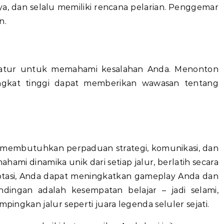
a, dan selalu memiliki rencana pelarian. Penggemar
n.
eratur untuk memahami kesalahan Anda. Menonton
angkat tinggi dapat memberikan wawasan tentang
r membutuhkan perpaduan strategi, komunikasi, dan
mi dinamika unik dari setiap jalur, berlatih secara
aptasi, Anda dapat meningkatkan gameplay Anda dan
andingan adalah kesempatan belajar – jadi selami,
mpingkan jalur seperti juara legenda seluler sejati.