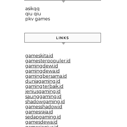
asikqq
qiu qiu
pkv games
LINKS
gameskita.id
gamesterpopuler.id
gamingdewi.id
gamingdewa.id
gamingbersama.id
duniagaming.id
gamingterbaik.id
jeniusgaming.id
saunggaming.id
shadowgaming.id
gamesshadow.id
gamesraja.id
sedapgaming.id
gamesdewa.id