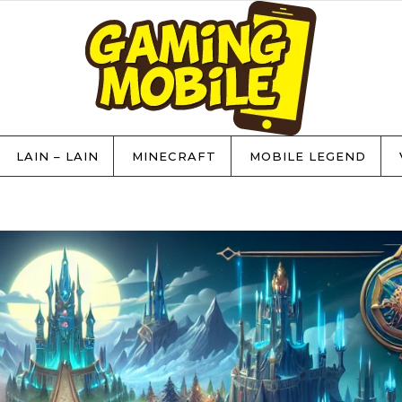
kamu naik level lebih cepat. Dari setting optimal hingga strat
LAIN – LAIN
MINECRAFT
MOBILE LEGEND