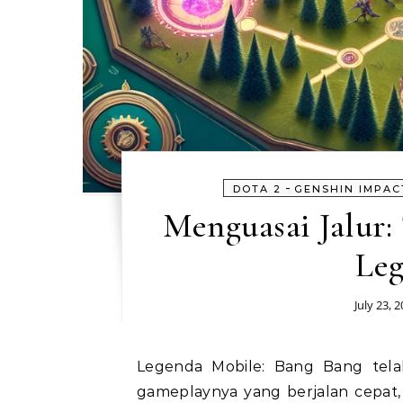
-
DOTA 2
GENSHIN IMPAC
Menguasai Jalur:
Leg
July 23, 
Legenda Mobile: Bang Bang telah menjadi pokok di dunia game seluler. Dengan
gameplaynya yang berjalan cepat, 