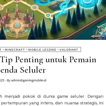
-
-
-
T
MINECRAFT
MOBILE LEGEND
VALORANT
 Tip Penting untuk Pemain
enda Seluler
2025
- By
admin@gamingmobile.id
pertempuran yang intens, dan nuansa strategis, ini