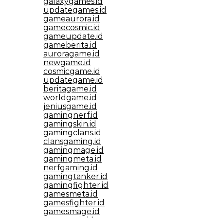
galaxygames.id
updategames.id
gameaurora.id
gamecosmic.id
gameupdate.id
gameberita.id
auroragame.id
newgame.id
cosmicgame.id
updategame.id
beritagame.id
worldgame.id
jeniusgame.id
gamingnerf.id
gamingskin.id
gamingclans.id
clansgaming.id
gamingmage.id
gamingmeta.id
nerfgaming.id
gamingtanker.id
gamingfighter.id
gamesmeta.id
gamesfighter.id
gamesmage.id