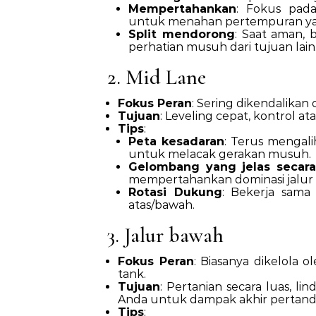
Mempertahankan
: Fokus pad
untuk menahan pertempuran ya
Split mendorong
: Saat aman,
perhatian musuh dari tujuan lain
2. Mid Lane
Fokus Peran
: Sering dikendalikan
Tujuan
: Leveling cepat, kontrol at
Tips
:
Peta kesadaran
: Terus mengali
untuk melacak gerakan musuh.
Gelombang yang jelas secara 
mempertahankan dominasi jalur da
Rotasi Dukung
: Bekerja sama
atas/bawah.
3. Jalur bawah
Fokus Peran
: Biasanya dikelola
tank.
Tujuan
: Pertanian secara luas, l
Anda untuk dampak akhir pertand
Tips
: