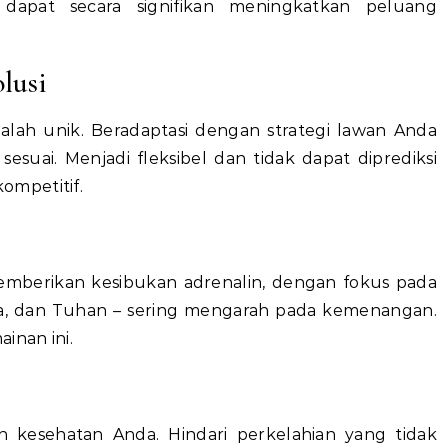
 dapat secara signifikan meningkatkan peluang
lusi
alah unik. Beradaptasi dengan strategi lawan Anda
esuai. Menjadi fleksibel dan tidak dapat diprediksi
mpetitif.
berikan kesibukan adrenalin, dengan fokus pada
ura, dan Tuhan – sering mengarah pada kemenangan.
inan ini.
n kesehatan Anda. Hindari perkelahian yang tidak