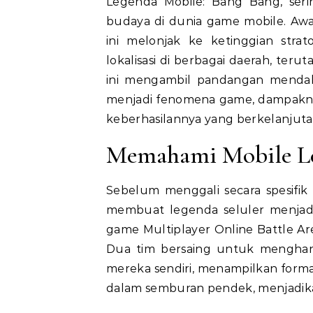
Legenda Mobile: Bang Bang, seri
budaya di dunia game mobile. Aw
ini melonjak ke ketinggian strato
lokalisasi di berbagai daerah, ter
ini mengambil pandangan mendal
menjadi fenomena game, dampakn
keberhasilannya yang berkelanjuta
Memahami Mobile Le
Sebelum menggali secara spesifi
membuat legenda seluler menjadi
game Multiplayer Online Battle Ar
Dua tim bersaing untuk menghan
mereka sendiri, menampilkan forma
dalam semburan pendek, menjadik