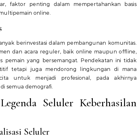
ar, faktor penting dalam mempertahankan basis
ultipemain online.
s
banyak berinvestasi dalam pembangunan komunitas.
n dan acara reguler, baik online maupun offline,
 pemain yang bersemangat. Pendekatan ini tidak
tif tetapi juga mendorong lingkungan di mana
cita untuk menjadi profesional, pada akhirnya
 di semua demografi.
egenda Seluler Keberhasilan
lisasi Seluler