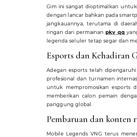
Gim ini sangat dioptimalkan untuk
dengan lancar bahkan pada smartph
jangkauannya, terutama di daera
ringan dari permainan
pkv qq
yang
legenda seluler tetap segar dan m
Esports dan Kehadiran G
Adegan esports telah dipengaruhi 
profesional dan turnamen interna
untuk mempromosikan esports di
memberikan calon pemain denga
panggung global.
Pembaruan dan konten r
Mobile Legends VNG terus mene