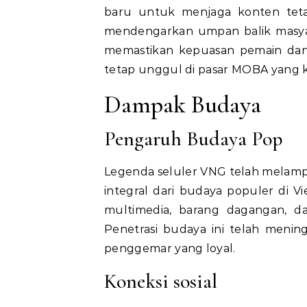
baru untuk menjaga konten teta
mendengarkan umpan balik masya
memastikan kepuasan pemain da
tetap unggul di pasar MOBA yang k
Dampak Budaya
Pengaruh Budaya Pop
Legenda seluler VNG telah melamp
integral dari budaya populer di V
multimedia, barang dagangan, da
Penetrasi budaya ini telah meni
penggemar yang loyal.
Koneksi sosial