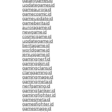
galaxygames.id
updategames.id
gameaurora.id
gamecosmic.id
gameupdate.id
gameberita.id
auroragame.id
newgame.id
cosmicgame.id
updategame.id
beritagame.id
worldgame.id
jeniusgame.id
gamingnerf.id
gamingskin.id
gamingclans.id
clansgaming.id
gamingmage.id
gamingmeta.id
nerfgaming.id
gamingtanker.id
gamingfighter.id
gamesmeta.id
gamesfighter.id
gamesmage.id