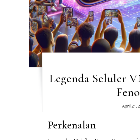
Legenda Seluler V
Fen
April 21, 
Perkenalan