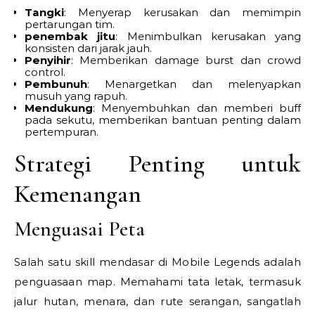
Tangki
: Menyerap kerusakan dan memimpin
pertarungan tim.
penembak jitu
: Menimbulkan kerusakan yang
konsisten dari jarak jauh.
Penyihir
: Memberikan damage burst dan crowd
control.
Pembunuh
: Menargetkan dan melenyapkan
musuh yang rapuh.
Mendukung
: Menyembuhkan dan memberi buff
pada sekutu, memberikan bantuan penting dalam
pertempuran.
Strategi Penting untuk
Kemenangan
Menguasai Peta
Salah satu skill mendasar di Mobile Legends adalah
penguasaan map. Memahami tata letak, termasuk
jalur hutan, menara, dan rute serangan, sangatlah