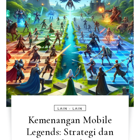
LAIN - LAIN
Kemenangan Mobile
Legends: Strategi dan