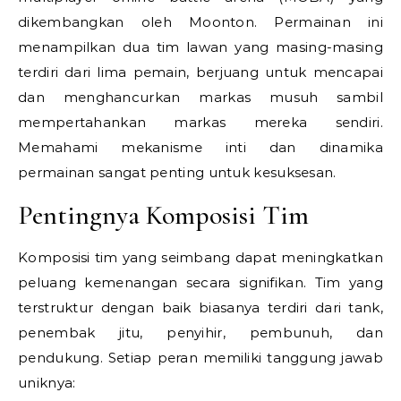
dikembangkan oleh Moonton. Permainan ini
menampilkan dua tim lawan yang masing-masing
terdiri dari lima pemain, berjuang untuk mencapai
dan menghancurkan markas musuh sambil
mempertahankan markas mereka sendiri.
Memahami mekanisme inti dan dinamika
permainan sangat penting untuk kesuksesan.
Pentingnya Komposisi Tim
Komposisi tim yang seimbang dapat meningkatkan
peluang kemenangan secara signifikan. Tim yang
terstruktur dengan baik biasanya terdiri dari tank,
penembak jitu, penyihir, pembunuh, dan
pendukung. Setiap peran memiliki tanggung jawab
uniknya: