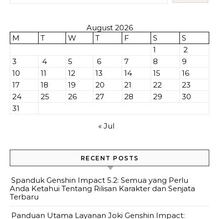
August 2026
M
T
W
T
F
S
S
1
2
3
4
5
6
7
8
9
10
11
12
13
14
15
16
17
18
19
20
21
22
23
24
25
26
27
28
29
30
31
« Jul
RECENT POSTS
Spanduk Genshin Impact 5.2: Semua yang Perlu
Anda Ketahui Tentang Rilisan Karakter dan Senjata
Terbaru
Panduan Utama Layanan Joki Genshin Impact: