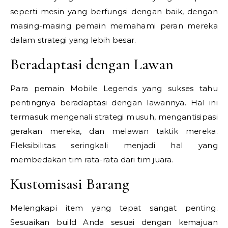
seperti mesin yang berfungsi dengan baik, dengan
masing-masing pemain memahami peran mereka
dalam strategi yang lebih besar.
Beradaptasi dengan Lawan
Para pemain Mobile Legends yang sukses tahu
pentingnya beradaptasi dengan lawannya. Hal ini
termasuk mengenali strategi musuh, mengantisipasi
gerakan mereka, dan melawan taktik mereka.
Fleksibilitas seringkali menjadi hal yang
membedakan tim rata-rata dari tim juara.
Kustomisasi Barang
Melengkapi item yang tepat sangat penting.
Sesuaikan build Anda sesuai dengan kemajuan