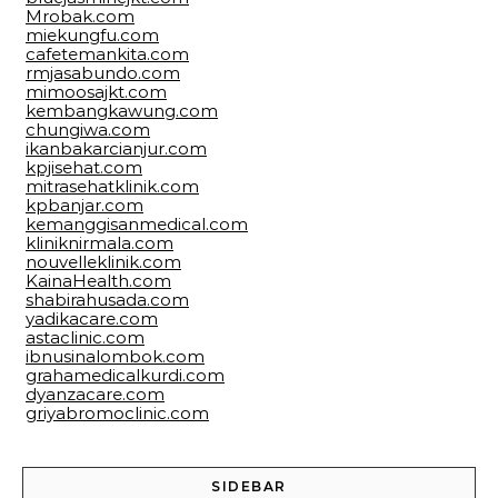
Mrobak.com
miekungfu.com
cafetemankita.com
rmjasabundo.com
mimoosajkt.com
kembangkawung.com
chungiwa.com
ikanbakarcianjur.com
kpjisehat.com
mitrasehatklinik.com
kpbanjar.com
kemanggisanmedical.com
kliniknirmala.com
nouvelleklinik.com
KainaHealth.com
shabirahusada.com
yadikacare.com
astaclinic.com
ibnusinalombok.com
grahamedicalkurdi.com
dyanzacare.com
griyabromoclinic.com
SIDEBAR