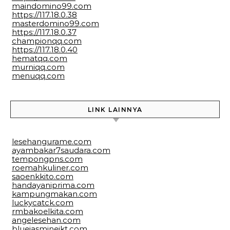
maindomino99.com
https://117.18.0.38
masterdomino99.com
https://117.18.0.37
championqq.com
https://117.18.0.40
hematqq.com
murniqq.com
menuqq.com
LINK LAINNYA
lesehangurame.com
ayambakar7saudara.com
tempongpns.com
roemahkuliner.com
saoenkkito.com
handayaniprima.com
kampungmakan.com
luckycatck.com
rmbakoelkita.com
angelesehan.com
bluejasminejkt.com