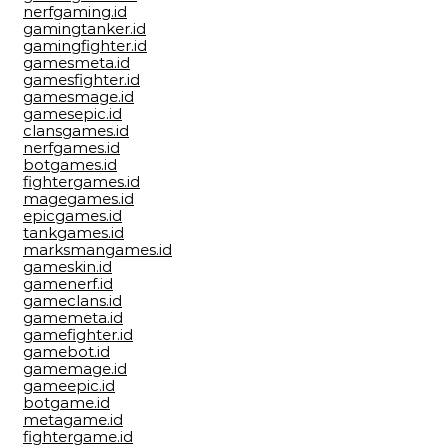
nerfgaming.id
gamingtanker.id
gamingfighter.id
gamesmeta.id
gamesfighter.id
gamesmage.id
gamesepic.id
clansgames.id
nerfgames.id
botgames.id
fightergames.id
magegames.id
epicgames.id
tankgames.id
marksmangames.id
gameskin.id
gamenerf.id
gameclans.id
gamemeta.id
gamefighter.id
gamebot.id
gamemage.id
gameepic.id
botgame.id
metagame.id
fightergame.id