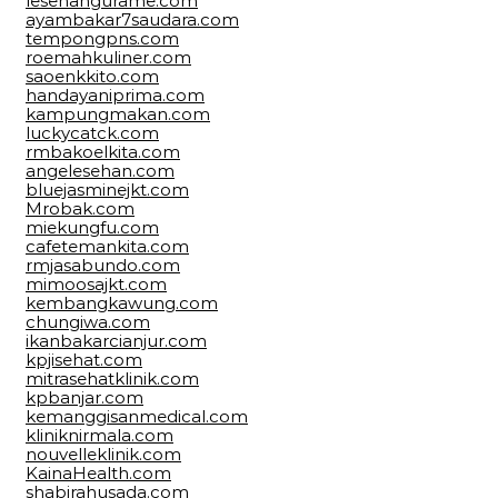
lesehangurame.com
ayambakar7saudara.com
tempongpns.com
roemahkuliner.com
saoenkkito.com
handayaniprima.com
kampungmakan.com
luckycatck.com
rmbakoelkita.com
angelesehan.com
bluejasminejkt.com
Mrobak.com
miekungfu.com
cafetemankita.com
rmjasabundo.com
mimoosajkt.com
kembangkawung.com
chungiwa.com
ikanbakarcianjur.com
kpjisehat.com
mitrasehatklinik.com
kpbanjar.com
kemanggisanmedical.com
kliniknirmala.com
nouvelleklinik.com
KainaHealth.com
shabirahusada.com