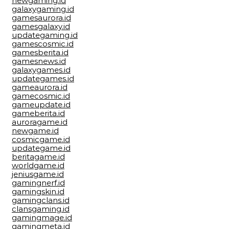
newgaming.id
galaxygaming.id
gamesaurora.id
gamesgalaxy.id
updategaming.id
gamescosmic.id
gamesberita.id
gamesnews.id
galaxygames.id
updategames.id
gameaurora.id
gamecosmic.id
gameupdate.id
gameberita.id
auroragame.id
newgame.id
cosmicgame.id
updategame.id
beritagame.id
worldgame.id
jeniusgame.id
gamingnerf.id
gamingskin.id
gamingclans.id
clansgaming.id
gamingmage.id
gamingmeta.id