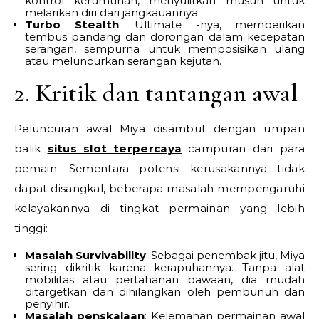
kontrol kerumunan, menyulitkan musuh untuk
melarikan diri dari jangkauannya.
Turbo Stealth
: Ultimate -nya, memberikan
tembus pandang dan dorongan dalam kecepatan
serangan, sempurna untuk memposisikan ulang
atau meluncurkan serangan kejutan.
2. Kritik dan tantangan awal
Peluncuran awal Miya disambut dengan umpan
balik
situs slot terpercaya
campuran dari para
pemain. Sementara potensi kerusakannya tidak
dapat disangkal, beberapa masalah mempengaruhi
kelayakannya di tingkat permainan yang lebih
tinggi:
Masalah Survivability
: Sebagai penembak jitu, Miya
sering dikritik karena kerapuhannya. Tanpa alat
mobilitas atau pertahanan bawaan, dia mudah
ditargetkan dan dihilangkan oleh pembunuh dan
penyihir.
Masalah penskalaan
: Kelemahan permainan awal