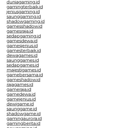
duniagaming.id
gamingterbaik.id
jeniusgaming.id
saunggaming.id
shadowgaming.id
gamesshadow.id
gamesraja.id
sedapgaming.id
gamesdewa.id
gamesjenius.id
gamesterbaik.id
dewagames.id
saunggames.id
sedapgames.id
majestigames.id
gamebersama.id
gameshadow.id
rajagames.id
gameraja.id
gamedewa.id
gamejenius.id
dewigame.id
saunggame.id
shadowgame.id
gamingaurora.id
gamingberita.id