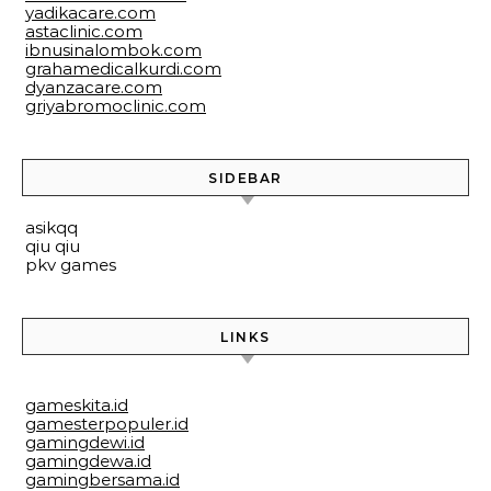
yadikacare.com
astaclinic.com
ibnusinalombok.com
grahamedicalkurdi.com
dyanzacare.com
griyabromoclinic.com
SIDEBAR
asikqq
qiu qiu
pkv games
LINKS
gameskita.id
gamesterpopuler.id
gamingdewi.id
gamingdewa.id
gamingbersama.id