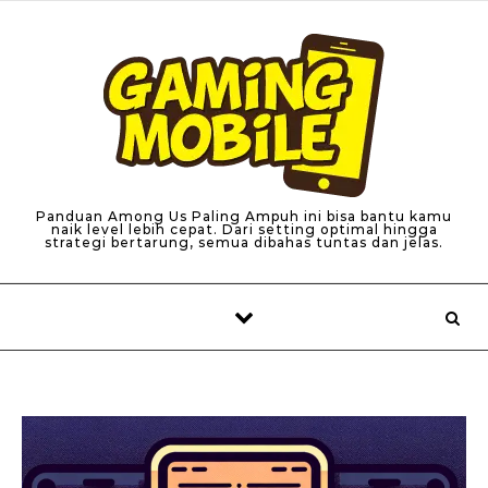
Skip to content
Panduan Among Us Paling Ampuh ini bisa bantu kamu
naik level lebih cepat. Dari setting optimal hingga
strategi bertarung, semua dibahas tuntas dan jelas.