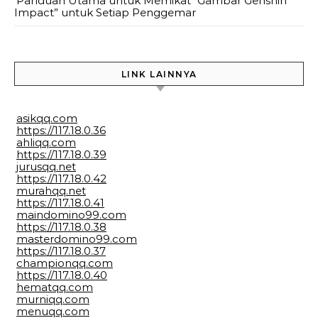
Panduan Utama untuk Memikat “Gambar Genshin
Impact” untuk Setiap Penggemar
LINK LAINNYA
asikqq.com
https://117.18.0.36
ahliqq.com
https://117.18.0.39
jurusqq.net
https://117.18.0.42
murahqq.net
https://117.18.0.41
maindomino99.com
https://117.18.0.38
masterdomino99.com
https://117.18.0.37
championqq.com
https://117.18.0.40
hematqq.com
murniqq.com
menuqq.com