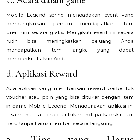
C. Acara dalam game
Mobile Legend sering mengadakan event yang
memungkinkan pemain mendapatkan item
premium secara gratis. Mengikuti event ini secara
rutin bisa meningkatkan peluang Anda
mendapatkan item langka yang dapat
memperkuat akun Anda.
d. Aplikasi Reward
Ada aplikasi yang memberikan reward berbentuk
voucher atau poin yang bisa ditukar dengan item
in-game Mobile Legend. Menggunakan aplikasi ini
bisa menjadi alternatif untuk mendapatkan skin dan
hero tanpa harus membeli secara langsung.
3. Tips yang Harus