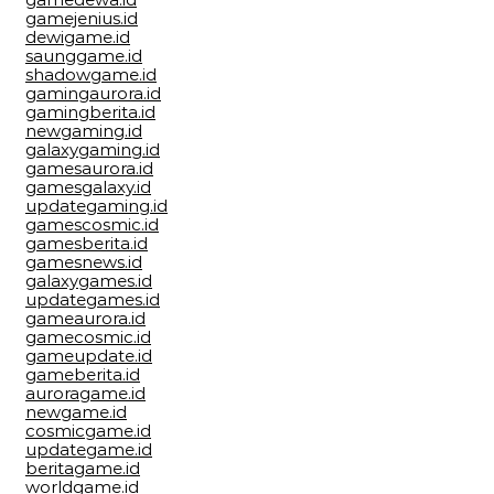
gamejenius.id
dewigame.id
saunggame.id
shadowgame.id
gamingaurora.id
gamingberita.id
newgaming.id
galaxygaming.id
gamesaurora.id
gamesgalaxy.id
updategaming.id
gamescosmic.id
gamesberita.id
gamesnews.id
galaxygames.id
updategames.id
gameaurora.id
gamecosmic.id
gameupdate.id
gameberita.id
auroragame.id
newgame.id
cosmicgame.id
updategame.id
beritagame.id
worldgame.id